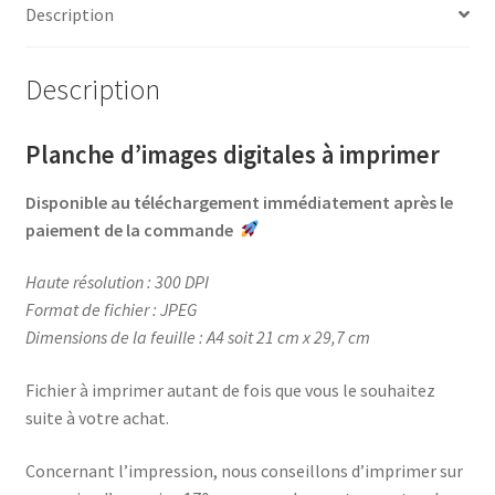
b
e
t
a
Description
o
r
e
g
o
e
r
e
Description
k
s
r
t
Planche d’images digitales à imprimer
Disponible au téléchargement immédiatement après le
paiement de la commande
Haute résolution : 300 DPI
Format de fichier : JPEG
Dimensions de la feuille : A4 soit 21 cm x 29,7 cm
Fichier à imprimer autant de fois que vous le souhaitez
suite à votre achat.
Concernant l’impression, nous conseillons d’imprimer sur