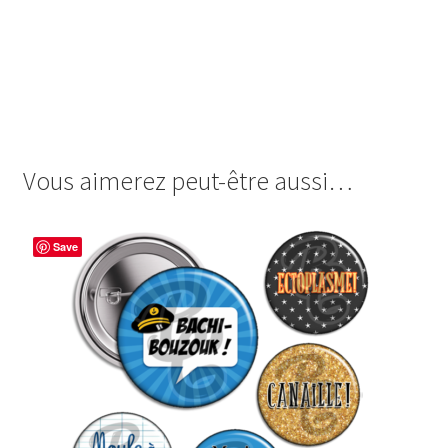
images cabochon.fr ohmybadge oh my badge digitales
image cabochon badges humour noir va jouer sur
l’autoroute truie pute vomis halloween boire tes règles
chier grognasse crève charogne fuck you pourri chiottes
ferme ta gueule suces
Vous aimerez peut-être aussi…
Save