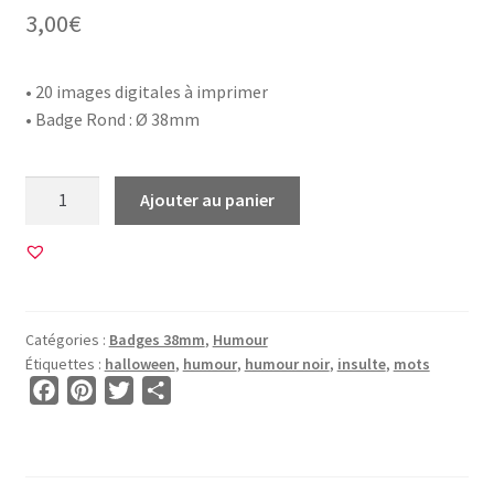
3,00
€
• 20 images digitales à imprimer
• Badge Rond : Ø 38mm
quantité
Ajouter au panier
de
20
Images
pour
BADGE
Catégories :
Badges 38mm
,
Humour
38mm
Étiquettes :
halloween
,
humour
,
humour noir
,
insulte
,
mots
•
F
P
T
P
BG00819
a
i
w
a
•
c
n
i
r
Mots
e
t
t
t
Douteux