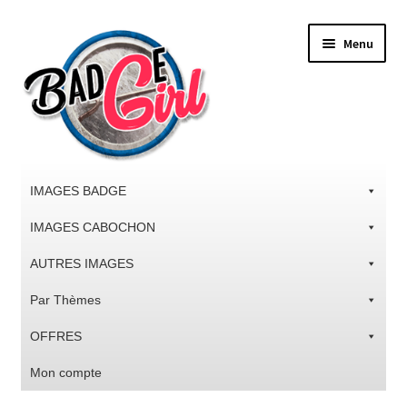
Aller
Aller
Menu
à
au
la
contenu
navigation
IMAGES BADGE
IMAGES CABOCHON
AUTRES IMAGES
Par Thèmes
OFFRES
Mon compte