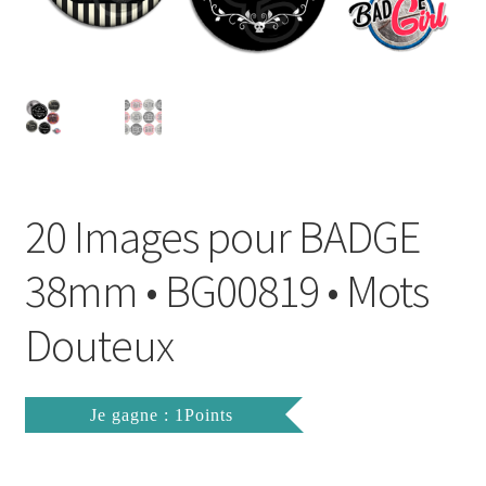
FAQ
Mon compte
Wishlist
Panier
20 Images pour BADGE
Politique de Confidentialité
38mm • BG00819 • Mots
Validation de la commande
Douteux
Je gagne : 1Points