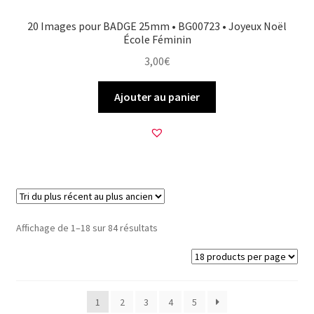
20 Images pour BADGE 25mm • BG00723 • Joyeux Noël
École Féminin
3,00
€
Ajouter au panier
Trié
Affichage de 1–18 sur 84 résultats
du
plus
récent
au
1
2
3
4
5
plus