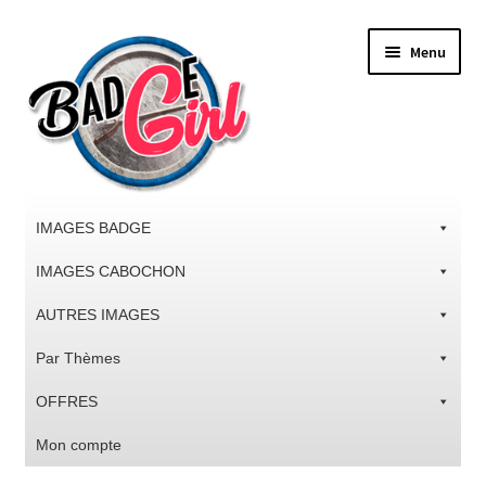
Aller
Aller
Menu
à
au
la
contenu
navigation
IMAGES BADGE
IMAGES CABOCHON
AUTRES IMAGES
Par Thèmes
OFFRES
Mon compte