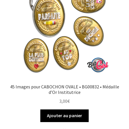
FAQ
Mon compte
Wishlist
Panier
Politique de Confidentialité
45 Images pour CABOCHON OVALE • BG00832 • Médaille
Validation de la commande
d’Or Institutrice
3,00
€
Ajouter au panier