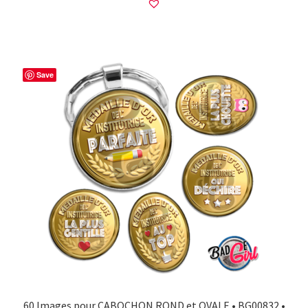
Save
60 Images pour CABOCHON ROND et OVALE • BG00832 •