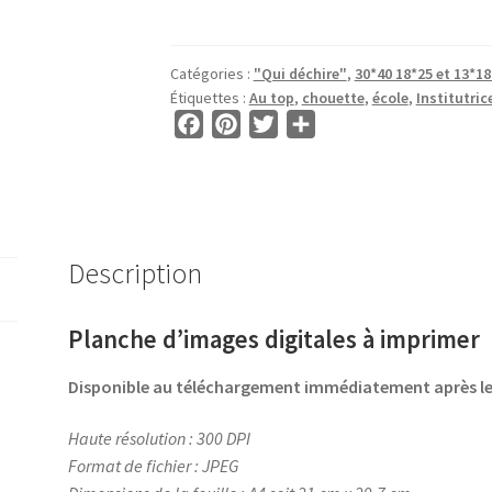
Images
pour
CABOCHON
Catégories :
"Qui déchire"
,
30*40 18*25 et 13*1
OVALE
Étiquettes :
Au top
,
chouette
,
école
,
Institutric
•
F
P
T
P
BG00832
a
i
w
a
•
c
n
i
r
Médaille
e
t
t
t
d'Or
b
e
t
a
Institutrice
o
r
e
g
Description
o
e
r
e
k
s
r
Planche d’images digitales à imprimer
t
Disponible au téléchargement immédiatement après 
Haute résolution : 300 DPI
Format de fichier : JPEG