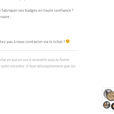
e fabriquer vos badges en toute confiance ?
naire :
ez pas à nous contacter via le tchat !
orise en aucun cas à revendre sous la forme
votre encontre. Il faut nécessairement que les
mage cabochon badges merci instit
ale parfaite super de l’année formidable
eilleure monde couronne humour