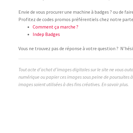
Envie de vous procurer une machine à badges ? ou de fair
Profitez de codes promos préférentiels chez notre parte
Comment ça marche ?
Indep Badges
Vous ne trouvez pas de réponse à votre question ? N’hésit
Tout acte d’achat d’images digitales sur le site ne vous aut
numérique ou papier ces images sous peine de poursuites à 
images soient utilisées à des fins créatives.
En savoir plus.
images cabochon.fr ohmybadge oh my badge digitales i
institutrice au top médaille medaille d’or or la plus géni
gentille jolie chouette qui déchire dechire patiente m