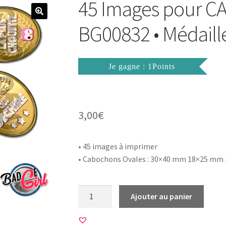
45 Images pour 
BG00832 • Médaille 
Je gagne : 1Points
3,00
€
• 45 images à imprimer
• Cabochons
Ovales : 30×40 mm 18×25 mm
quantité
Ajouter au panier
de
45