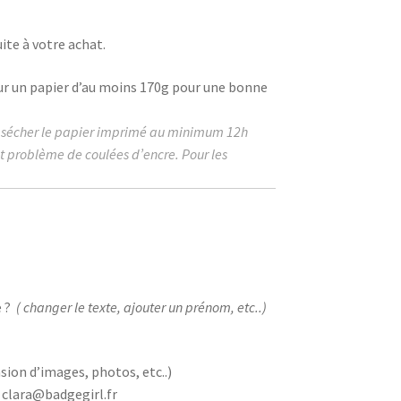
ite à votre achat.
ur un papier d’au moins
170g
pour une bonne
r sécher le papier imprimé au
minimum
12h
ut problème de coulées d’encre. Pour les
 ?
( changer le texte, ajouter un prénom, etc..)
sion d’images, photos, etc..)
 clara@badgegirl.fr