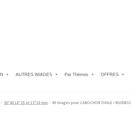
ON
AUTRES IMAGES
Par Thèmes
OFFRES
e)
#5610 (pas de titre)
#5740 (pas de titre)
Acheter ma Machine à B
30*40 18*25 et 13*18 mm
45 Images pour CABOCHON OVALE • BG00832 • M
les de Vente
FAQ
Mon compte
Panier
Politique de Confidentialité