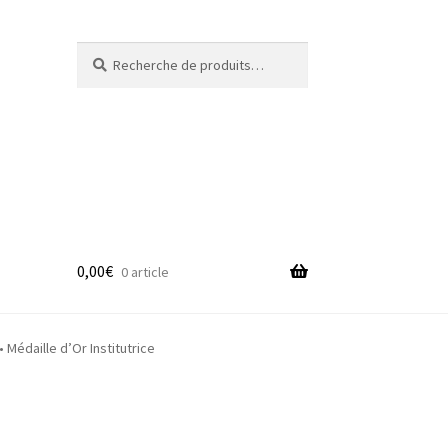
Recherche
Recherche
pour :
0,00
€
0 article
adge
édaille d’Or Institutrice