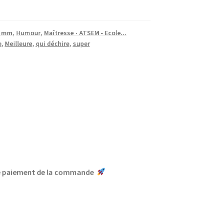
8 mm
,
Humour
,
Maîtresse - ATSEM - Ecole...
e
,
Meilleure
,
qui déchire
,
super
le paiement de la commande