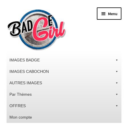
Aller
Aller
Menu
à
au
la
contenu
navigation
IMAGES BADGE
IMAGES CABOCHON
AUTRES IMAGES
Par Thèmes
OFFRES
Mon compte