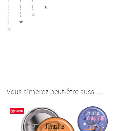
┊ ┊ ┊ ★
┊ ┊ ☆
┊ ★
☆
cabochon.fr images digitales image badge cabochon tout
est possible dendelion dandelion pissenlit conscience
access bars conscience consciousness coccinelle namaste
tout est possible quoi d’autre est possible joie aisance
gloise développement personnel zen spiritualité
Vous aimerez peut-être aussi…
Save