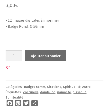
3,00
€
• 12 images digitales à imprimer
• Badge Rond : Ø 56mm
quantité
Ajouter au panier
de
12
Images
pour
BADGE
Catégories :
Badges 56mm
,
Citations, Spiritualité, Astro...
56mm
Étiquettes :
coccinelle
,
dandelion
,
namaste
,
pissenlit
,
•
Spiritualité
BG00461
F
P
T
P
•