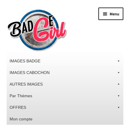
Aller
Aller
Menu
à
au
la
contenu
navigation
IMAGES BADGE
IMAGES CABOCHON
AUTRES IMAGES
Par Thèmes
OFFRES
Mon compte