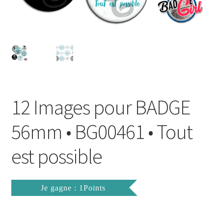
FAQ
Mon compte
Wishlist
Panier
12 Images pour BADGE
Politique de Confidentialité
56mm • BG00461 • Tout
Validation de la commande
est possible
Je gagne : 1Points