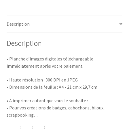
a
i
w
a
Tout
c
n
i
r
est
e
t
t
t
possible
b
e
t
a
Description
o
r
e
g
o
e
r
e
Description
k
s
r
t
• Planche d’images digitales téléchargeable
immédiatement après votre paiement
• Haute résolution : 300 DPI en JPEG
• Dimensions de la feuille : A4 • 21 cm x 29,7 cm
• A imprimer autant que vous le souhaitez
• Pour vos créations de badges, cabochons, bijoux,
scrapbooking…
┊ ┊ ┊ ┊