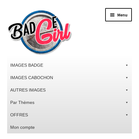
Aller
Aller
Menu
à
au
la
contenu
navigation
IMAGES BADGE
IMAGES CABOCHON
AUTRES IMAGES
Par Thèmes
OFFRES
Mon compte