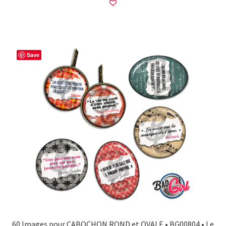
Save
60 Images pour CABOCHON ROND et OVALE • BG00804 • Le