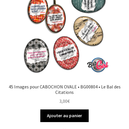
FAQ
Mon compte
Wishlist
Panier
Politique de Confidentialité
45 Images pour CABOCHON OVALE • BG00804 • Le Bal des
Validation de la commande
Citations
3,00
€
Ajouter au panier