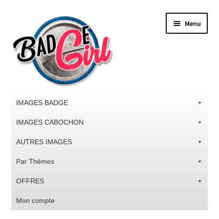
Aller
Aller
Menu
à
au
la
contenu
navigation
IMAGES BADGE
IMAGES CABOCHON
AUTRES IMAGES
Par Thèmes
OFFRES
Mon compte