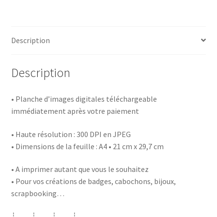
a
i
w
a
Dandelion
c
n
i
r
e
t
t
t
b
e
t
a
Description
o
r
e
g
o
e
r
e
Description
k
s
r
t
• Planche d’images digitales téléchargeable
immédiatement après votre paiement
• Haute résolution : 300 DPI en JPEG
• Dimensions de la feuille : A4 • 21 cm x 29,7 cm
• A imprimer autant que vous le souhaitez
• Pour vos créations de badges, cabochons, bijoux,
scrapbooking…
┊ ┊ ┊ ┊