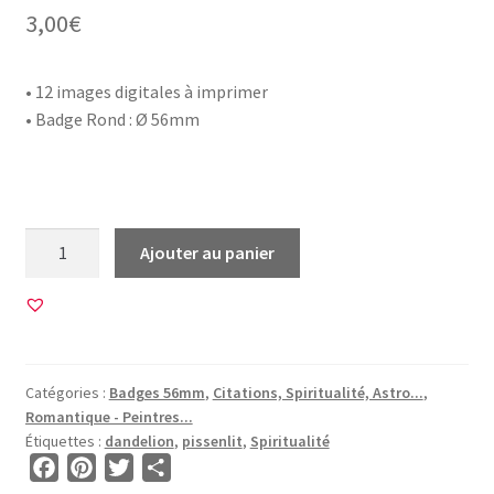
3,00
€
• 12 images digitales à imprimer
• Badge Rond : Ø 56mm
quantité
Ajouter au panier
de
12
Images
pour
BADGE
Catégories :
Badges 56mm
,
Citations, Spiritualité, Astro...
,
56mm
Romantique - Peintres...
•
Étiquettes :
dandelion
,
pissenlit
,
Spiritualité
BG00480
F
P
T
P
•