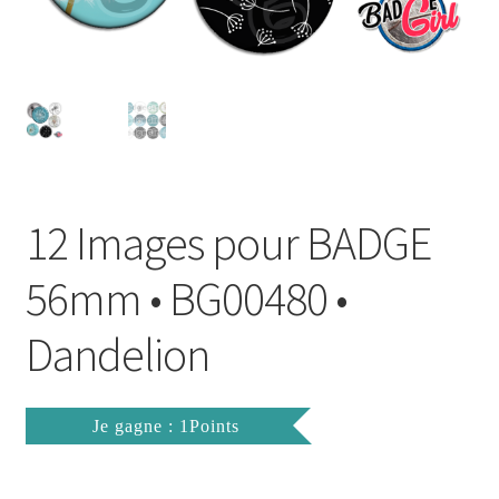
FAQ
Mon compte
Wishlist
Panier
12 Images pour BADGE
Politique de Confidentialité
56mm • BG00480 •
Validation de la commande
Dandelion
Je gagne : 1Points