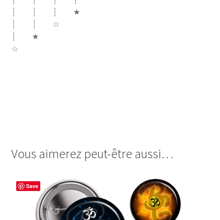
┊ ┊ ┊ ★
┊ ┊ ☆
┊ ★
☆
cabochon.fr images digitales image badge cabochon
dendelion dandelion pissenlit conscience access bars
conscience consciousness joie aisance gloise
développement personnel zen spiritualité glorieuses
possibilités
Vous aimerez peut-être aussi…
Save