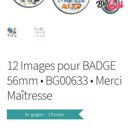
FAQ
Mon compte
Wishlist
Panier
12 Images pour BADGE
Politique de Confidentialité
56mm • BG00633 • Merci
Validation de la commande
Maîtresse
Je gagne : 1Points