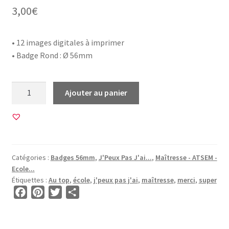
3,00
€
• 12 images digitales à imprimer
• Badge Rond : Ø 56mm
quantité
Ajouter au panier
de
12
Images
pour
BADGE
Catégories :
Badges 56mm
,
J'Peux Pas J'ai...
,
Maîtresse - ATSEM -
56mm
Ecole...
•
Étiquettes :
Au top
,
école
,
j'peux pas j'ai
,
maîtresse
,
merci
,
super
BG00633
F
P
T
P
•
a
i
w
a
Merci
c
n
i
r
Maîtresse