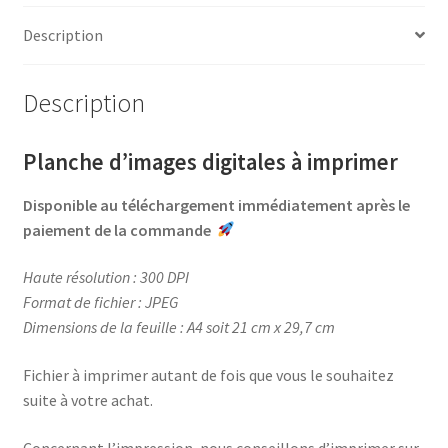
e
t
t
t
b
e
t
a
Description
o
r
e
g
o
e
r
e
Description
k
s
r
t
Planche d’images digitales à imprimer
Disponible au téléchargement immédiatement après le
paiement de la commande
Haute résolution : 300 DPI
Format de fichier : JPEG
Dimensions de la feuille : A4 soit 21 cm x 29,7 cm
Fichier à imprimer autant de fois que vous le souhaitez
suite à votre achat.
Concernant l’impression, nous conseillons d’imprimer sur