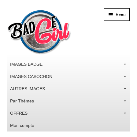
Aller
Aller
Menu
à
au
la
contenu
navigation
IMAGES BADGE
IMAGES CABOCHON
AUTRES IMAGES
Par Thèmes
OFFRES
Mon compte