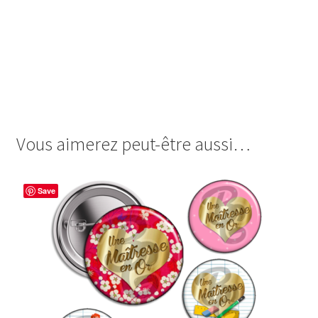
cabochon.fr ohmybadge
maitresse maîtresse merci pour
cette super année bonnes vacance tout un très grand de
nous aider à grandir crayon école eleve élèves écolier cm1
cm2 cp ce1 ce2 élue par laissez moi passer je suis une au
top arc en ciel je m’occupe de tout j’peux pas
Vous aimerez peut-être aussi…
Save