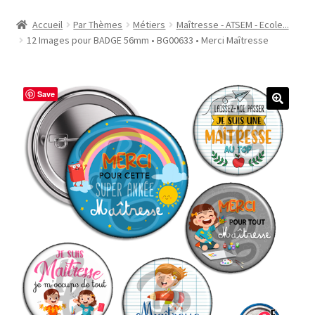
Accueil
Accueil
Par Thèmes
Métiers
Maîtresse - ATSEM - Ecole...
12 Images pour BADGE 56mm • BG00633 • Merci Maîtresse
#1298 (pas de titre)
#2771 (pas de titre)
Save
#5610 (pas de titre)
#5740 (pas de titre)
Acheter ma Machine à Badge
Boutique
CODES PROMOS
Conditions Générales de Vente