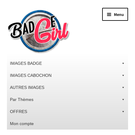
Aller
Aller
Menu
à
au
la
contenu
navigation
IMAGES BADGE
IMAGES CABOCHON
AUTRES IMAGES
Par Thèmes
OFFRES
Mon compte