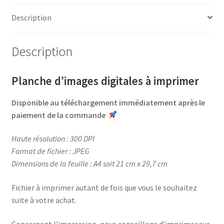
e
t
t
t
Noël
b
e
t
a
Description
o
r
e
g
o
e
r
e
Description
k
s
r
t
Planche d’images digitales à imprimer
Disponible au téléchargement immédiatement après le
paiement de la commande
Haute résolution : 300 DPI
Format de fichier : JPEG
Dimensions de la feuille : A4 soit 21 cm x 29,7 cm
Fichier à imprimer autant de fois que vous le souhaitez
suite à votre achat.
Concernant l’impression, nous conseillons d’imprimer sur