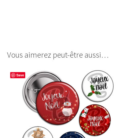
images cabochon.fr ohmybadge oh my badge digitales
image cabochon badges mon premier 1er noel noël Noël
cadeau gift étoile doré sapin père noël enfant bébé 1 an
fête fêtes mignon
Vous aimerez peut-être aussi…
Save