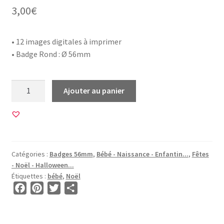
3,00
€
• 12 images digitales à imprimer
• Badge Rond : Ø 56mm
quantité
Ajouter au panier
de
12
Images
pour
BADGE
Catégories :
Badges 56mm
,
Bébé - Naissance - Enfantin...
,
Fêtes
56mm
- Noël - Halloween...
•
Étiquettes :
bébé
,
Noël
BG00689
F
P
T
P
•
a
i
w
a
Mon
c
n
i
r
Premier