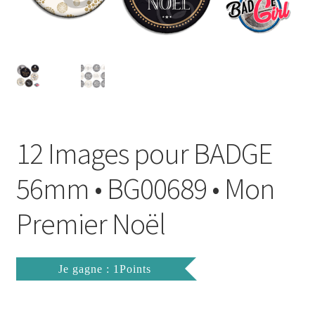
FAQ
Mon compte
Wishlist
Panier
12 Images pour BADGE
Politique de Confidentialité
56mm • BG00689 • Mon
Validation de la commande
Premier Noël
Je gagne : 1Points