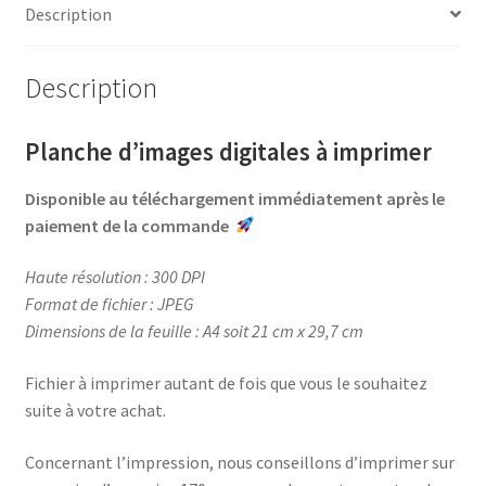
b
e
t
a
Description
Or
o
r
e
g
o
e
r
e
Description
k
s
r
t
Planche d’images digitales à imprimer
Disponible au téléchargement immédiatement après le
paiement de la commande
Haute résolution : 300 DPI
Format de fichier : JPEG
Dimensions de la feuille : A4 soit 21 cm x 29,7 cm
Fichier à imprimer autant de fois que vous le souhaitez
suite à votre achat.
Concernant l’impression, nous conseillons d’imprimer sur