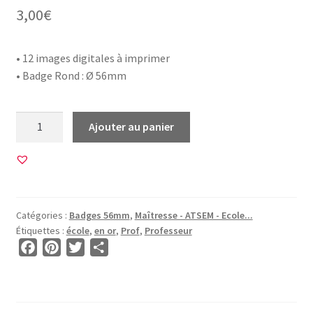
3,00
€
• 12 images digitales à imprimer
• Badge Rond : Ø 56mm
quantité
Ajouter au panier
de
12
Images
pour
BADGE
Catégories :
Badges 56mm
,
Maîtresse - ATSEM - Ecole...
56mm
Étiquettes :
école
,
en or
,
Prof
,
Professeur
•
F
P
T
P
BG00785
a
i
w
a
•
c
n
i
r
Professeur
e
t
t
t
en