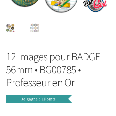
FAQ
Mon compte
Wishlist
Panier
12 Images pour BADGE
Politique de Confidentialité
56mm • BG00785 •
Validation de la commande
Professeur en Or
Je gagne : 1Points