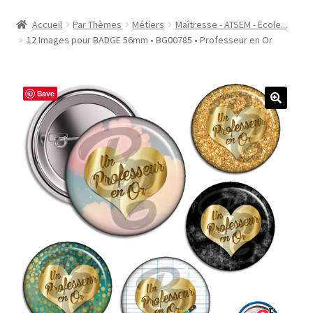
Accueil
Accueil
Par Thèmes
Métiers
Maîtresse - ATSEM - Ecole...
12 Images pour BADGE 56mm • BG00785 • Professeur en Or
#1298 (pas de titre)
#2771 (pas de titre)
Save
#5610 (pas de titre)
#5740 (pas de titre)
Acheter ma Machine à Badge
Boutique
CODES PROMOS
Conditions Générales de Vente