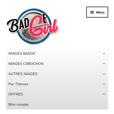
Aller
Aller
Menu
à
au
la
contenu
navigation
IMAGES BADGE
IMAGES CABOCHON
AUTRES IMAGES
Par Thèmes
OFFRES
Mon compte