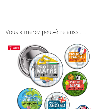
images cabochon.fr ohmybadge oh my badge digitales
image cabochon badges un prof professeur en or école
classe lycée collèg college e
Vous aimerez peut-être aussi…
Save