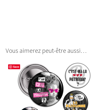
images cabochon.fr ohmybadge oh my badge digitales
image cabochon badges votez vote pour moi humour
actualité éléctions election elections législatives
legislatives RN FN LFI front populaire FR bardella
melenchon marine lepen attal ministre président
présidente premier assemblée nationale politique chirac
Vous aimerez peut-être aussi…
Save