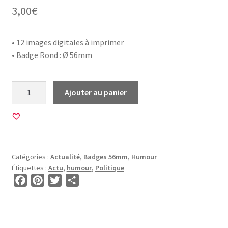
3,00
€
• 12 images digitales à imprimer
• Badge Rond : Ø 56mm
quantité
Ajouter au panier
de
12
Images
pour
BADGE
Catégories :
Actualité
,
Badges 56mm
,
Humour
56mm
Étiquettes :
Actu
,
humour
,
Politique
•
F
P
T
P
BG00786
a
i
w
a
•
c
n
i
r
Votez
e
t
t
t
pour