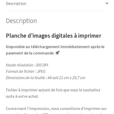
b
e
t
a
Description
Moi
o
r
e
g
o
e
r
e
Description
k
s
r
t
Planche d’images digitales à imprimer
Disponible au téléchargement immédiatement après le
paiement de la commande
Haute résolution : 300 DPI
Format de fichier : JPEG
Dimensions de la feuille : A4 soit 21 cm x 29,7 cm
Fichier à imprimer autant de fois que vous le souhaitez
suite à votre achat.
Concernant l’impression, nous conseillons d’imprimer sur