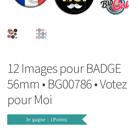
FAQ
Mon compte
Wishlist
Panier
12 Images pour BADGE
Politique de Confidentialité
56mm • BG00786 • Votez
Validation de la commande
pour Moi
Je gagne : 1Points