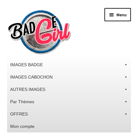
Aller
Aller
Menu
à
au
la
contenu
navigation
IMAGES BADGE
IMAGES CABOCHON
AUTRES IMAGES
Par Thèmes
OFFRES
Mon compte