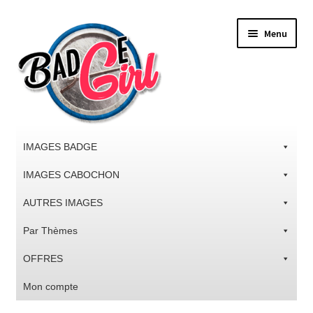
Aller
Aller
Menu
à
au
la
contenu
navigation
IMAGES BADGE
IMAGES CABOCHON
AUTRES IMAGES
Par Thèmes
OFFRES
Mon compte