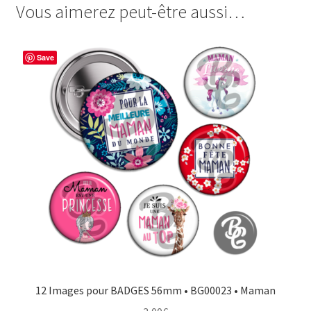
Vous aimerez peut-être aussi…
e
t
t
t
b
e
t
a
o
r
e
g
Save
o
e
r
e
k
s
r
t
12 Images pour BADGES 56mm • BG00023 • Maman