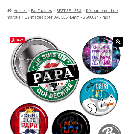
Accueil
Accueil
Par Thèmes
BEST-SELLERS
Détournement de
marque
12 Images pour BADGES 45mm • BG00024 • Papa
#1298 (pas de titre)
#2771 (pas de titre)
Save
#5610 (pas de titre)
#5740 (pas de titre)
Acheter ma Machine à Badge
Boutique
CODES PROMOS
Conditions Générales de Vente