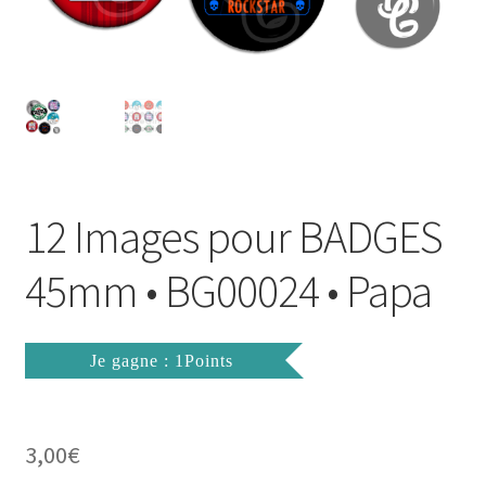
FAQ
Mon compte
Wishlist
Panier
12 Images pour BADGES
Politique de Confidentialité
45mm • BG00024 • Papa
Validation de la commande
Je gagne : 1Points
3,00
€