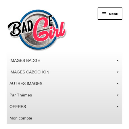
Aller
Aller
Menu
à
au
la
contenu
navigation
IMAGES BADGE
IMAGES CABOCHON
AUTRES IMAGES
Par Thèmes
OFFRES
Mon compte