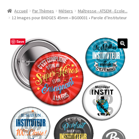
Accueil
Accueil
Par Thèmes
Métiers
Maîtresse - ATSEM - Ecole...
12 Images pour BADGES 45mm • BG00031 • Parole d’Instituteur
#1298 (pas de titre)
#2771 (pas de titre)
Save
#5610 (pas de titre)
#5740 (pas de titre)
Acheter ma Machine à Badge
Boutique
CODES PROMOS
Conditions Générales de Vente