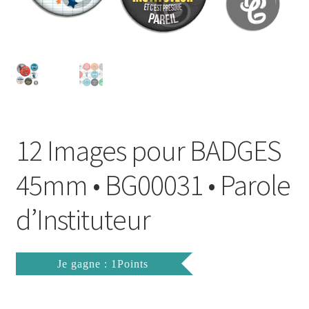
FAQ
Mon compte
Wishlist
Panier
12 Images pour BADGES
Politique de Confidentialité
45mm • BG00031 • Parole
Validation de la commande
d’Instituteur
Je gagne : 1Points