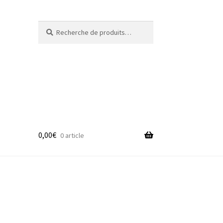
Recherche
Recherche
pour :
0,00
€
0 article
adge