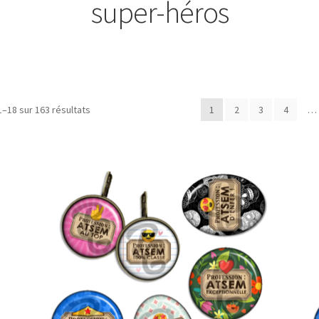
super-héros
Trié
1–18 sur 163 résultats
1
2
3
4
…
du
plus
récent
au
plus
ancien