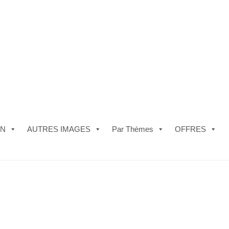
ON
AUTRES IMAGES
Par Thèmes
OFFRES
e)
#5610 (pas de titre)
#5740 (pas de titre)
Acheter ma Machine à B
les de Vente
FAQ
Mon compte
Panier
Politique de Confidentialité