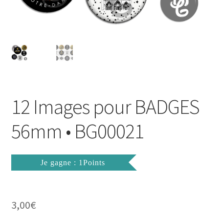
FAQ
Mon compte
Wishlist
Panier
12 Images pour BADGES
Politique de Confidentialité
56mm • BG00021
Validation de la commande
Je gagne : 1Points
3,00
€