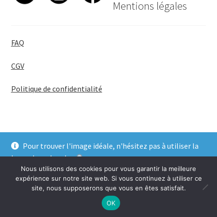
Mentions légales
FAQ
CGV
Politique de confidentialité
Pour trouver l'image idéale, n'hésitez pas à utiliser la
© BadgeGirl® 2026
barre de recherche
.
Nous utilisons des cookies pour vous garantir la meilleure
Ignorer
expérience sur notre site web. Si vous continuez à utiliser ce
site, nous supposerons que vous en êtes satisfait.
0
OK
Recherche
Recherche