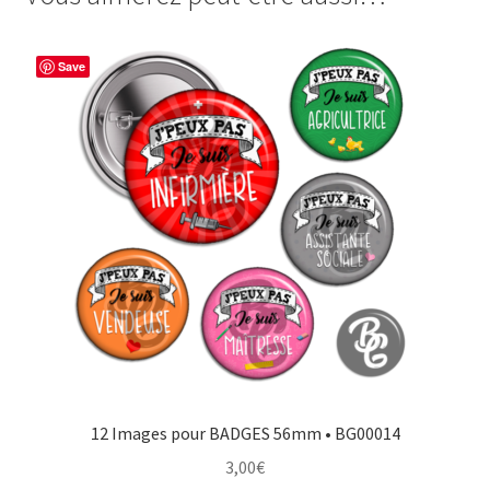
b
e
t
a
o
r
e
g
Save
o
e
r
e
k
s
r
t
12 Images pour BADGES 56mm • BG00014
3,00
€