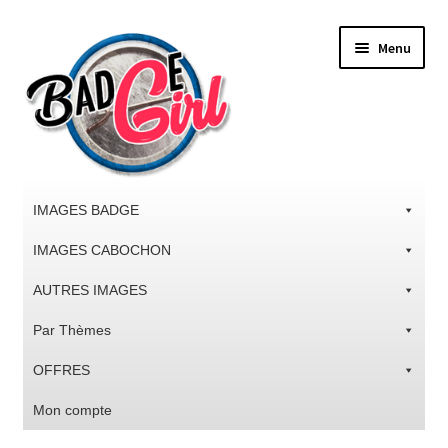
Aller
Aller
Menu
à
au
la
contenu
navigation
IMAGES BADGE
IMAGES CABOCHON
AUTRES IMAGES
Par Thèmes
OFFRES
Mon compte