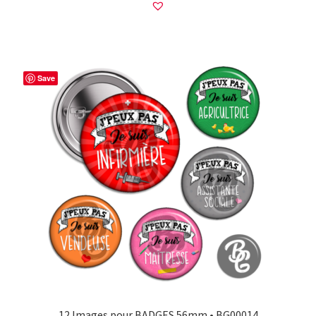
Save
12 Images pour BADGES 56mm • BG00014