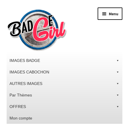
Aller
Aller
Menu
à
au
la
contenu
navigation
IMAGES BADGE
IMAGES CABOCHON
AUTRES IMAGES
Par Thèmes
OFFRES
Mon compte