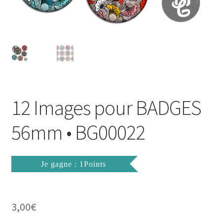
FAQ
Mon compte
Wishlist
Panier
12 Images pour BADGES
Politique de Confidentialité
56mm • BG00022
Validation de la commande
Je gagne : 1Points
3,00
€