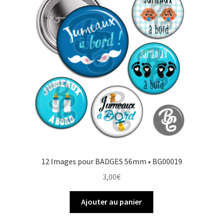
o
e
r
e
k
s
r
t
12 Images pour BADGES 56mm • BG00019
3,00
€
Ajouter au panier