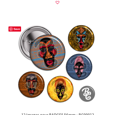
Save
12 Images pour BADGES 56mm • BG00012