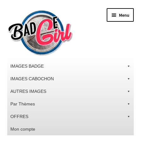
Aller
Aller
Menu
à
au
la
contenu
navigation
IMAGES BADGE
IMAGES CABOCHON
AUTRES IMAGES
Par Thèmes
OFFRES
Mon compte