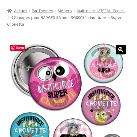
Accueil
Accueil
Par Thèmes
Métiers
Maîtresse - ATSEM - Ecole...
12 Images pour BADGES 56mm • BG00034 • Institutrice Super
#1298 (pas de titre)
Chouette
#2771 (pas de titre)
Save
#5610 (pas de titre)
#5740 (pas de titre)
Acheter ma Machine à Badge
Boutique
CODES PROMOS
Conditions Générales de Vente