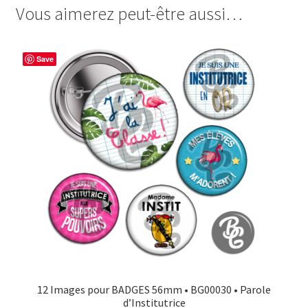
Institutrice
Vous aimerez peut-être aussi…
e
t
t
t
Super
b
e
t
a
Chouette
o
r
e
g
Save
o
e
r
e
k
s
r
t
12 Images pour BADGES 56mm • BG00030 • Parole
d’Institutrice