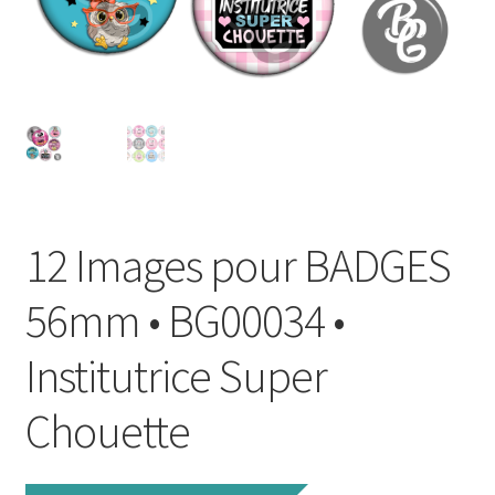
FAQ
Mon compte
Wishlist
Panier
12 Images pour BADGES
Politique de Confidentialité
56mm • BG00034 •
Validation de la commande
Institutrice Super
Chouette