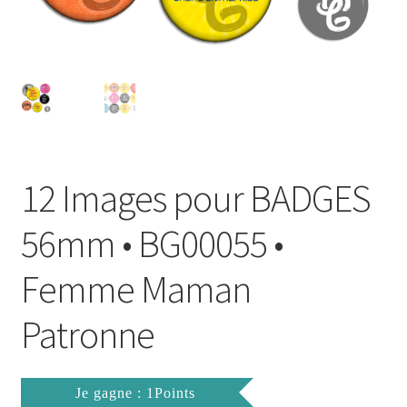
FAQ
Mon compte
Wishlist
Panier
12 Images pour BADGES
Politique de Confidentialité
56mm • BG00055 •
Validation de la commande
Femme Maman
Patronne
Je gagne : 1Points