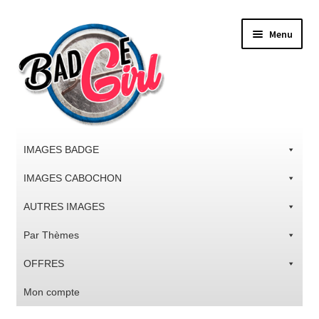
Aller
Aller
Menu
à
au
la
contenu
navigation
IMAGES BADGE
IMAGES CABOCHON
AUTRES IMAGES
Par Thèmes
OFFRES
Mon compte