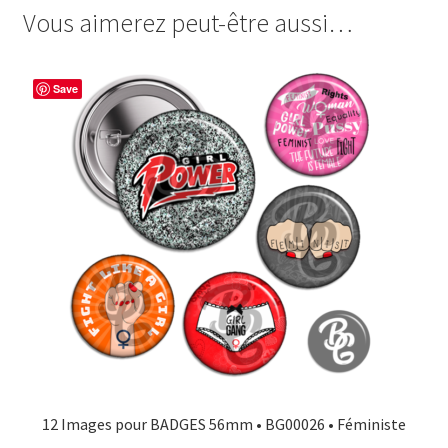
Femme
Vous aimerez peut-être aussi…
e
t
t
t
Maman
b
e
t
a
Patronne
o
r
e
g
Save
o
e
r
e
k
s
r
t
12 Images pour BADGES 56mm • BG00026 • Féministe