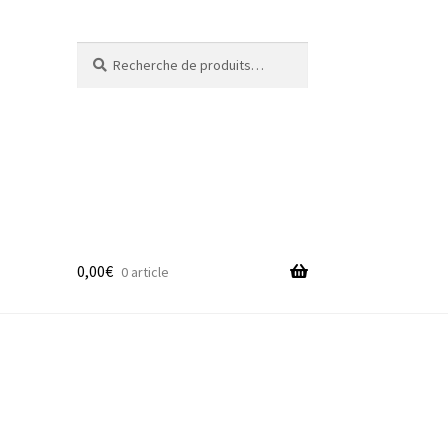
Recherche
Recherche
pour :
0,00
€
0 article
adge