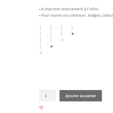
• A imprimer directement à l’infini.
• Pour toutes vos créations : badges, cabo
┊ ┊ ┊ ┊
┊ ┊ ┊ ★
┊ ┊ ☆
┊ ★
☆
voeux nouvelle année bonne année 2020 s
spiritualité buddha bouddha bouda moi même
vouloir être parfaite méditation écoute m
quantité
Ajouter au panier
de
12
Images