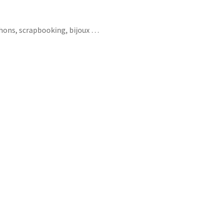
chons, scrapbooking, bijoux …
ouhait engagement yoga pleine conscience
 positif cultive je crois en moi j’arrête de
on coeur ose dire non oser zen ganesh 2020