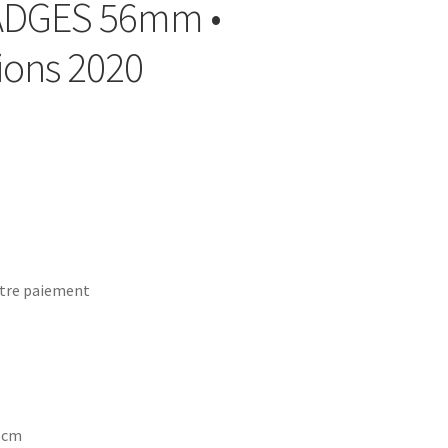
BADGES 56mm •
ions 2020
tre paiement
7 cm