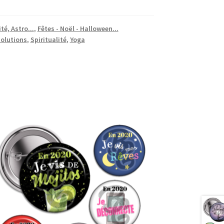
té, Astro...
,
Fêtes - Noël - Halloween...
olutions
,
Spiritualité
,
Yoga