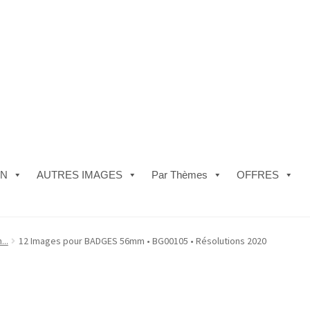
ON
AUTRES IMAGES
Par Thèmes
OFFRES
e)
#5610 (pas de titre)
#5740 (pas de titre)
Acheter ma Machine à B
...
12 Images pour BADGES 56mm • BG00105 • Résolutions 2020
les de Vente
FAQ
Mon compte
Panier
Politique de Confidentialité