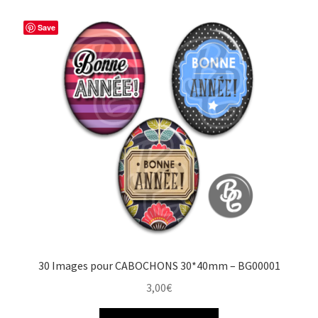
b
e
t
a
o
r
e
g
Save
o
e
r
e
k
s
r
t
30 Images pour CABOCHONS 30*40mm – BG00001
3,00
€