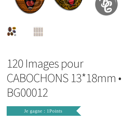
FAQ
Mon compte
Wishlist
Panier
120 Images pour
Politique de Confidentialité
CABOCHONS 13*18mm •
Validation de la commande
BG00012
Je gagne : 1Points