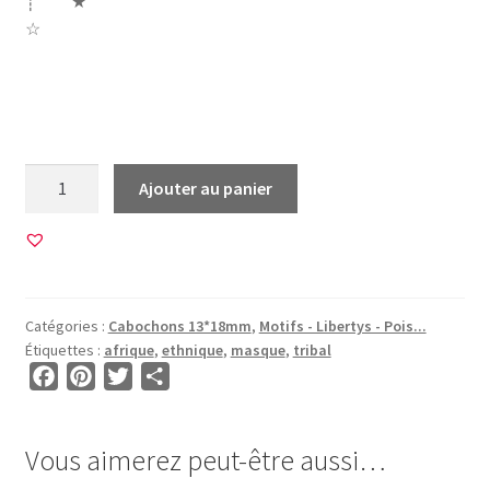
┊ ★
☆
Afrique africa masque africain ethnique maya aztheque
tribal magie vodoo afrika mask
quantité
Ajouter au panier
de
120
Images
pour
CABOCHONS
Catégories :
Cabochons 13*18mm
,
Motifs - Libertys - Pois...
13*18mm
Étiquettes :
afrique
,
ethnique
,
masque
,
tribal
•
F
P
T
P
BG00012
a
i
w
a
c
n
i
r
Vous aimerez peut-être aussi…
e
t
t
t