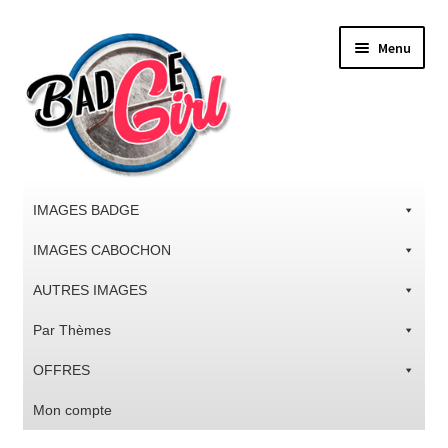
Aller
Aller
Menu
à
au
la
contenu
navigation
IMAGES BADGE
IMAGES CABOCHON
AUTRES IMAGES
Par Thèmes
OFFRES
Mon compte