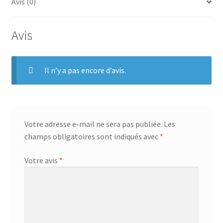
b
e
t
a
Avis (0)
o
r
e
g
o
e
r
e
Avis
k
s
r
t
Il n’y a pas encore d’avis.
Votre adresse e-mail ne sera pas publiée.
Les
champs obligatoires sont indiqués avec
*
Votre avis
*