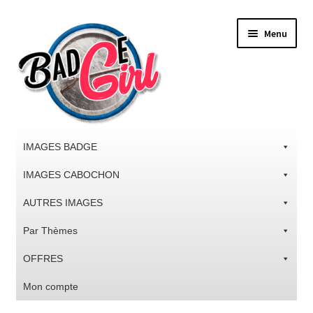
Aller
Aller
Menu
à
au
la
contenu
navigation
IMAGES BADGE
IMAGES CABOCHON
AUTRES IMAGES
Par Thèmes
OFFRES
Mon compte