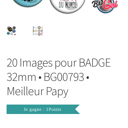
FAQ
Mon compte
Wishlist
Panier
20 Images pour BADGE
Politique de Confidentialité
32mm • BG00793 •
Validation de la commande
Meilleur Papy
Je gagne : 1Points