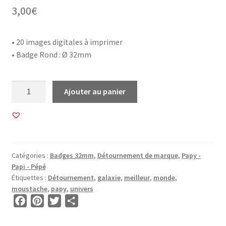
3,00
€
• 20 images digitales à imprimer
• Badge Rond : Ø 32mm
quantité
Ajouter au panier
de
20
Images
pour
BADGE
Catégories :
Badges 32mm
,
Détournement de marque
,
Papy -
32mm
Papi - Pépé
•
Étiquettes :
Détournement
,
galaxie
,
meilleur
,
monde
,
BG00793
moustache
,
papy
,
univers
•
F
P
T
P
Meilleur
a
i
w
a
Papy