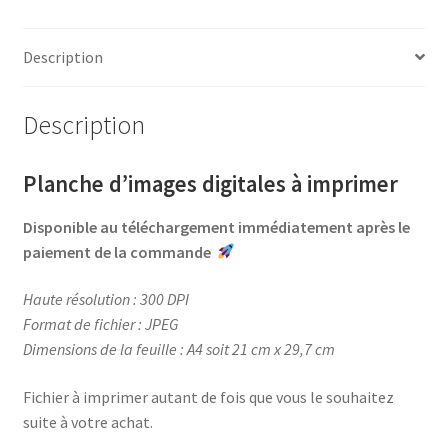
c
n
i
r
e
t
t
t
b
e
t
a
Description
o
r
e
g
o
e
r
e
Description
k
s
r
t
Planche d’images digitales à imprimer
Disponible au téléchargement immédiatement après le
paiement de la commande
Haute résolution : 300 DPI
Format de fichier : JPEG
Dimensions de la feuille : A4 soit 21 cm x 29,7 cm
Fichier à imprimer autant de fois que vous le souhaitez
suite à votre achat.