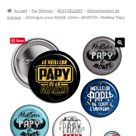
Accueil
Accueil
Par Thèmes
BEST-SELLERS
Détournement de
marque
20 Images pour BADGE 32mm • BG00793 • Meilleur Papy
#1298 (pas de titre)
#2771 (pas de titre)
Save
#5610 (pas de titre)
#5740 (pas de titre)
Acheter ma Machine à Badge
Boutique
CODES PROMOS
Conditions Générales de Vente