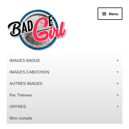
Aller
Aller
Menu
à
au
la
contenu
navigation
IMAGES BADGE
IMAGES CABOCHON
AUTRES IMAGES
Par Thèmes
OFFRES
Mon compte