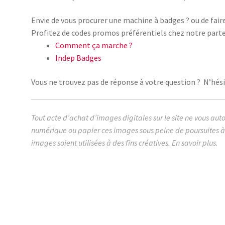
Envie de vous procurer une machine à badges ? ou de fair
Profitez de codes promos préférentiels chez notre parte
Comment ça marche ?
Indep Badges
Vous ne trouvez pas de réponse à votre question ? N’hésit
Tout acte d’achat d’images digitales sur le site ne vous aut
numérique ou papier ces images sous peine de poursuites à 
images soient utilisées à des fins créatives.
En savoir plus.
images cabochon.fr ohmybadge oh my badge digitales 
papy de tout l’univers du monde de la galaxie moustach