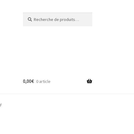
Recherche
Recherche
pour :
0,00
€
0 article
adge
y