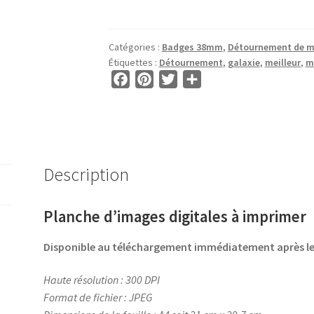
Images
pour
BADGE
Catégories :
Badges 38mm
,
Détournement de 
38mm
Étiquettes :
Détournement
,
galaxie
,
meilleur
,
m
•
F
P
T
P
BG00793
a
i
w
a
•
c
n
i
r
Meilleur
e
t
t
t
Papy
b
e
t
a
o
r
e
g
Description
o
e
r
e
k
s
r
Planche d’images digitales à imprimer
t
Disponible au téléchargement immédiatement après 
Haute résolution : 300 DPI
Format de fichier : JPEG