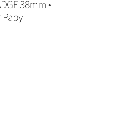
ADGE 38mm •
r Papy