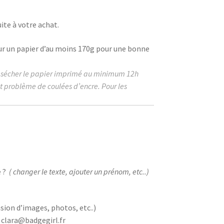
ite à votre achat.
ur un papier d’au moins
170g
pour une bonne
r sécher le papier imprimé au
minimum
12h
ut problème de coulées d’encre. Pour les
 ?
( changer le texte, ajouter un prénom, etc..)
sion d’images, photos, etc..)
 clara@badgegirl.fr