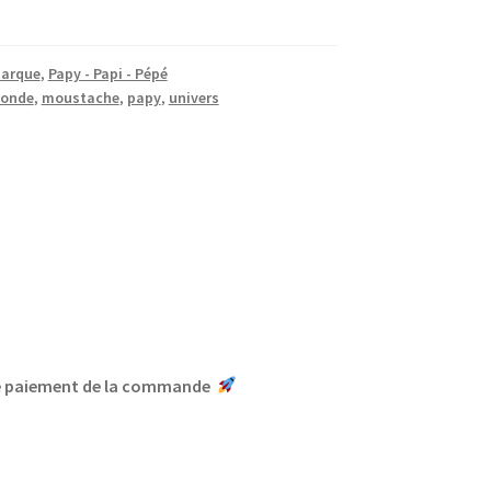
marque
,
Papy - Papi - Pépé
onde
,
moustache
,
papy
,
univers
le paiement de la commande