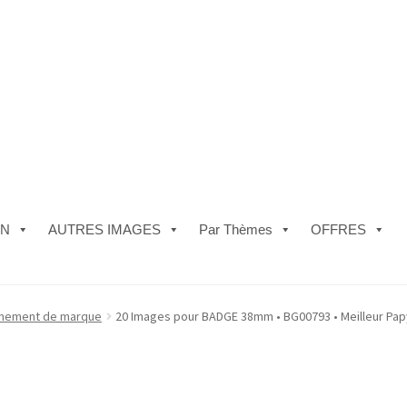
ON
AUTRES IMAGES
Par Thèmes
OFFRES
e)
#5610 (pas de titre)
#5740 (pas de titre)
Acheter ma Machine à B
nement de marque
20 Images pour BADGE 38mm • BG00793 • Meilleur Pap
les de Vente
FAQ
Mon compte
Panier
Politique de Confidentialité