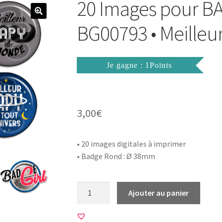
20 Images pour B
BG00793 • Meilleu
Je gagne : 1Points
3,00
€
• 20 images digitales à imprimer
• Badge Rond : Ø 38mm
quantité
Ajouter au panier
de
20