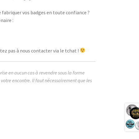
e fabriquer vos badges en toute confiance ?
naire :
ez pas à nous contacter via le tchat !
orise en aucun cas à revendre sous la forme
votre encontre. Il faut nécessairement que les
image cabochon badges papy papi meilleur
e star wars détournement