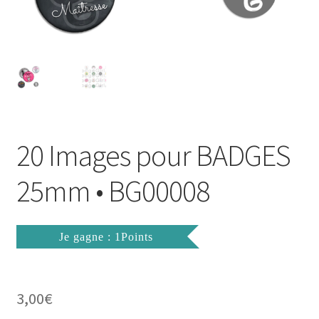
FAQ
Mon compte
Wishlist
Panier
20 Images pour BADGES
Politique de Confidentialité
25mm • BG00008
Validation de la commande
Je gagne : 1Points
3,00
€