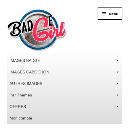
Aller
Aller
Menu
à
au
la
contenu
navigation
IMAGES BADGE
IMAGES CABOCHON
AUTRES IMAGES
Par Thèmes
OFFRES
Mon compte