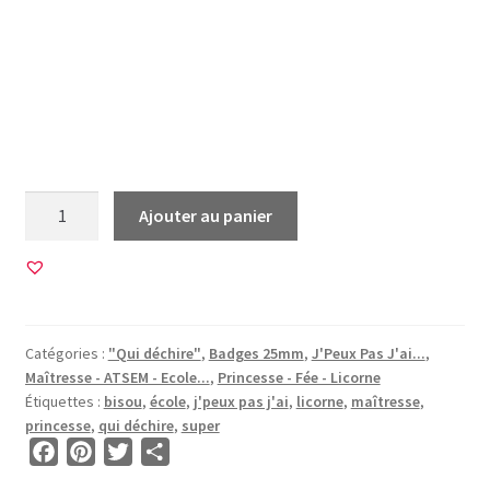
GMa maitresse maîtresse est une princesse elle sait tout
faire lunettes la meilleure mailleure tableu un bisou
femme ideale qui déchire maitresse licorne j’peux pas je
suis mâitresse merci pour cette année m’occupe super
géniale
quantité
Ajouter au panier
de
20
Images
pour
BADGES
Catégories :
"Qui déchire"
,
Badges 25mm
,
J'Peux Pas J'ai...
,
25mm
Maîtresse - ATSEM - Ecole...
,
Princesse - Fée - Licorne
•
Étiquettes :
bisou
,
école
,
j'peux pas j'ai
,
licorne
,
maîtresse
,
BG00008
princesse
,
qui déchire
,
super
F
P
T
P
a
i
w
a