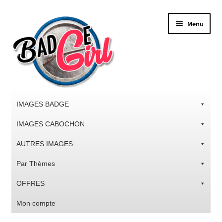
Aller
Aller
Menu
à
au
la
contenu
navigation
IMAGES BADGE
IMAGES CABOCHON
AUTRES IMAGES
Par Thèmes
OFFRES
Mon compte