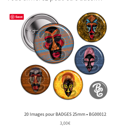
b
e
t
a
o
r
e
g
Save
o
e
r
e
k
s
r
t
20 Images pour BADGES 25mm • BG00012
3,00
€