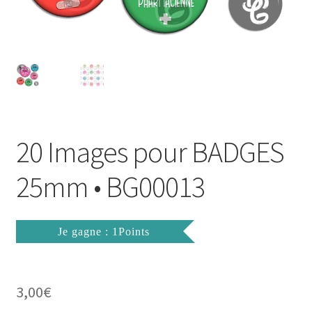
FAQ
Mon compte
Wishlist
Panier
20 Images pour BADGES
Politique de Confidentialité
25mm • BG00013
Validation de la commande
Je gagne : 1Points
3,00
€