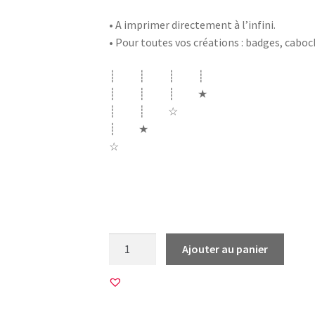
• A imprimer directement à l’infini.
• Pour toutes vos créations : badges, cabo
┊ ┊ ┊ ┊
┊ ┊ ┊ ★
┊ ┊ ☆
┊ ★
☆
mariage couple marié mariee noce noces a
diamant perle
quantité
Ajouter au panier
de
20
Images
pour