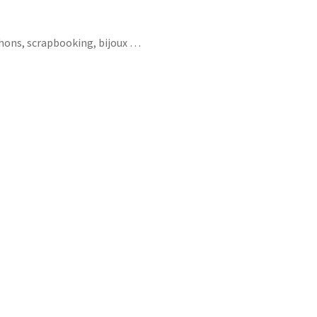
chons, scrapbooking, bijoux …
nniversaire émeraude platine or chene chêne