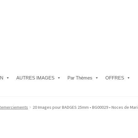
ON
AUTRES IMAGES
Par Thèmes
OFFRES
e)
#5610 (pas de titre)
#5740 (pas de titre)
Acheter ma Machine à B
 Remerciements
20 Images pour BADGES 25mm • BG00029 • Noces de Mar
les de Vente
FAQ
Mon compte
Panier
Politique de Confidentialité