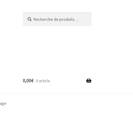
Recherche
Recherche
pour :
0,00
€
0 article
adge
iage