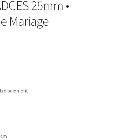
BADGES 25mm •
de Mariage
tre paiement
7 cm