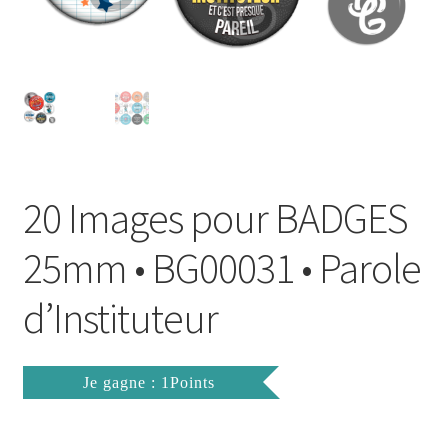
FAQ
Mon compte
Wishlist
Panier
20 Images pour BADGES
Politique de Confidentialité
25mm • BG00031 • Parole
Validation de la commande
d’Instituteur
Je gagne : 1Points