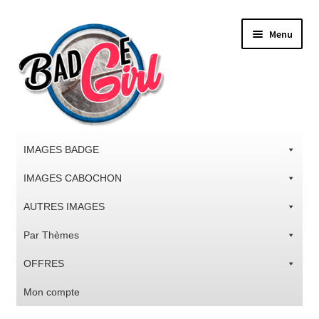
Aller
Aller
Menu
à
au
la
contenu
navigation
IMAGES BADGE
IMAGES CABOCHON
AUTRES IMAGES
Par Thèmes
OFFRES
Mon compte