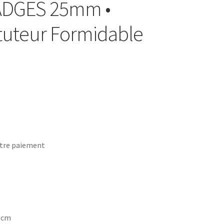
BADGES 25mm •
ituteur Formidable
tre paiement
7 cm