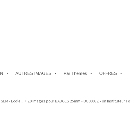
ON
AUTRES IMAGES
Par Thèmes
OFFRES
e)
#5610 (pas de titre)
#5740 (pas de titre)
Acheter ma Machine à B
SEM - Ecole...
20 Images pour BADGES 25mm • BG00032 • Un Instituteur F
les de Vente
FAQ
Mon compte
Panier
Politique de Confidentialité