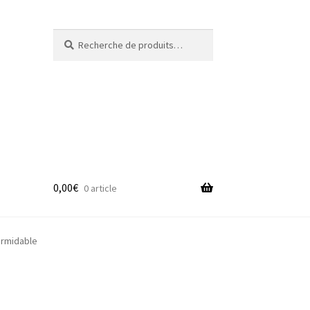
Recherche
Recherche
pour :
0,00
€
0 article
adge
ormidable