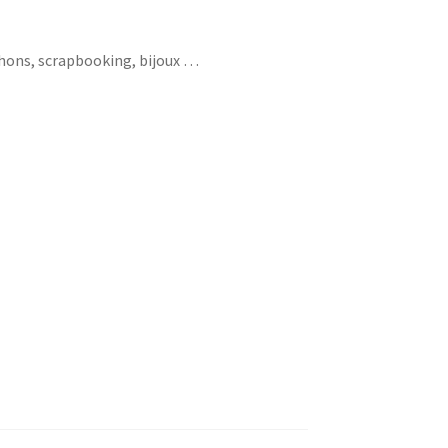
chons, scrapbooking, bijoux …
crayon maître