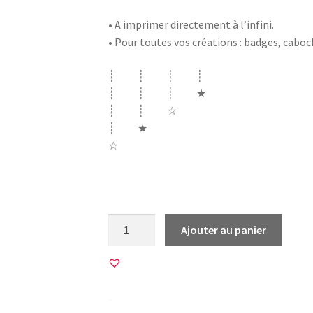
• A imprimer directement à l’infini.
• Pour toutes vos créations : badges, cabo
┊ ┊ ┊ ┊
┊ ┊ ┊ ★
┊ ┊ ☆
┊ ★
☆
ecole merci instit instituteur formidable 
quantité
Ajouter au panier
de
20
Images
pour
BADGES