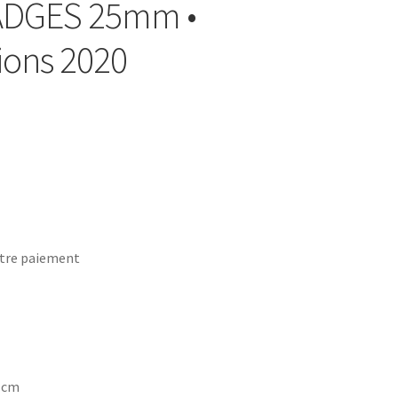
BADGES 25mm •
ions 2020
tre paiement
7 cm