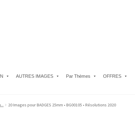
ON
AUTRES IMAGES
Par Thèmes
OFFRES
e)
#5610 (pas de titre)
#5740 (pas de titre)
Acheter ma Machine à B
...
20 Images pour BADGES 25mm • BG00105 • Résolutions 2020
les de Vente
FAQ
Mon compte
Panier
Politique de Confidentialité