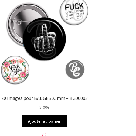
20 Images pour BADGES 25mm – BG00003
3,00
€
Ajouter au panier