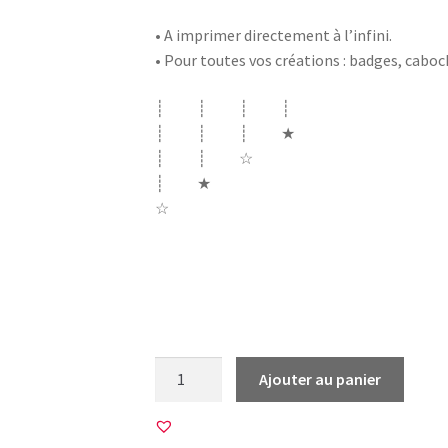
• A imprimer directement à l’infini.
• Pour toutes vos créations : badges, cabo
┊ ┊ ┊ ┊
┊ ┊ ┊ ★
┊ ┊ ☆
┊ ★
☆
voeux nouvelle année bonne année 2020 s
spiritualité buddha bouddha bouda moi même
vouloir être parfaite méditation écoute m
quantité
Ajouter au panier
de
20
Images