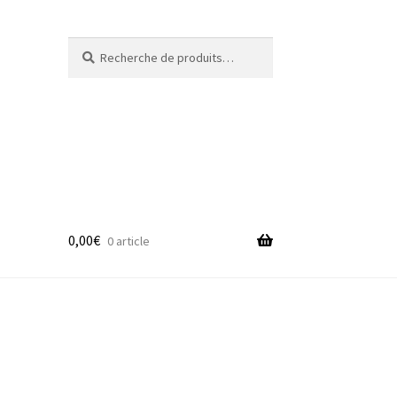
Recherche
Recherche
pour :
0,00
€
0 article
adge