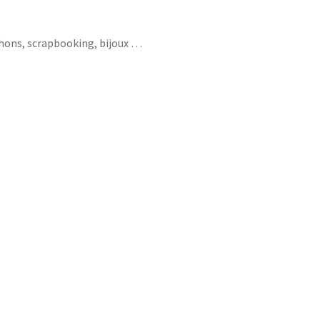
chons, scrapbooking, bijoux …
ouhait engagement yoga pleine conscience
 positif cultive je crois en moi j’arrête de
on coeur ose dire non oser zen ganesh 2020