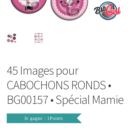
FAQ
Mon compte
Wishlist
Panier
45 Images pour
Politique de Confidentialité
CABOCHONS RONDS •
Validation de la commande
BG00157 • Spécial Mamie
Je gagne : 1Points