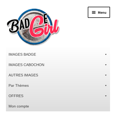
Aller
Aller
Menu
à
au
la
contenu
navigation
IMAGES BADGE
IMAGES CABOCHON
AUTRES IMAGES
Par Thèmes
OFFRES
Mon compte