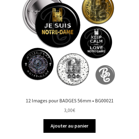
o
e
r
e
k
s
r
t
12 Images pour BADGES 56mm • BG00021
3,00
€
Ajouter au panier