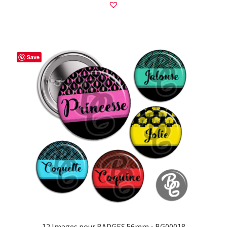
Save
12 Images pour BADGES 56mm • BG00018