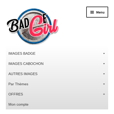
Aller
Aller
Menu
à
au
la
contenu
navigation
IMAGES BADGE
IMAGES CABOCHON
AUTRES IMAGES
Par Thèmes
OFFRES
Mon compte