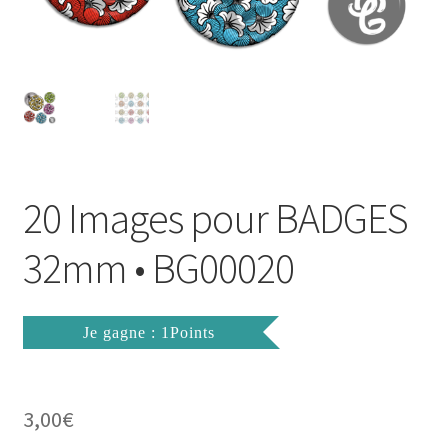
FAQ
Mon compte
Wishlist
Panier
20 Images pour BADGES
Politique de Confidentialité
32mm • BG00020
Validation de la commande
Je gagne : 1Points
3,00
€