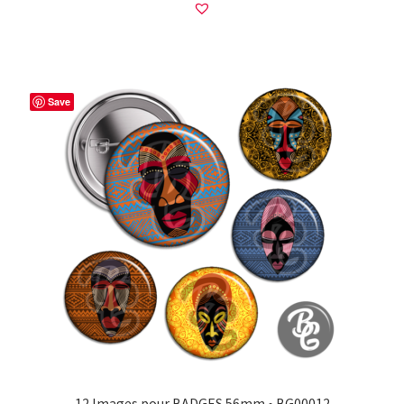
Save
12 Images pour BADGES 56mm • BG00012