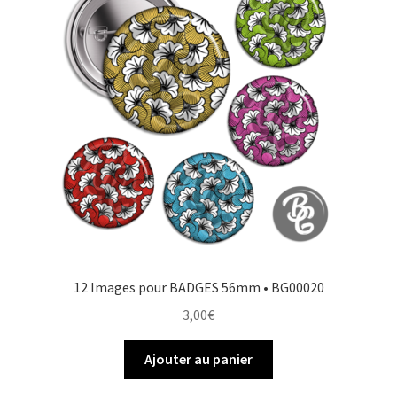
o
e
r
e
k
s
r
t
12 Images pour BADGES 56mm • BG00020
3,00
€
Ajouter au panier