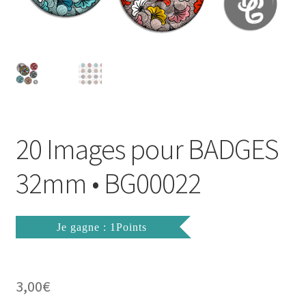
FAQ
Mon compte
Wishlist
Panier
20 Images pour BADGES
Politique de Confidentialité
32mm • BG00022
Validation de la commande
Je gagne : 1Points
3,00
€