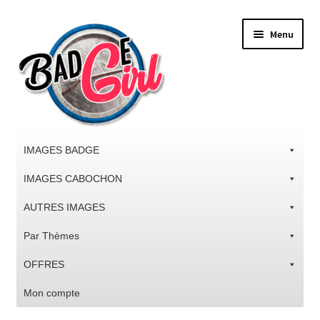
Aller
Aller
Menu
à
au
la
contenu
navigation
IMAGES BADGE
IMAGES CABOCHON
AUTRES IMAGES
Par Thèmes
OFFRES
Mon compte