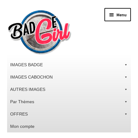
Aller
Aller
Menu
à
au
la
contenu
navigation
IMAGES BADGE
IMAGES CABOCHON
AUTRES IMAGES
Par Thèmes
OFFRES
Mon compte