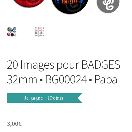
FAQ
Mon compte
Wishlist
Panier
20 Images pour BADGES
Politique de Confidentialité
32mm • BG00024 • Papa
Validation de la commande
Je gagne : 1Points
3,00
€