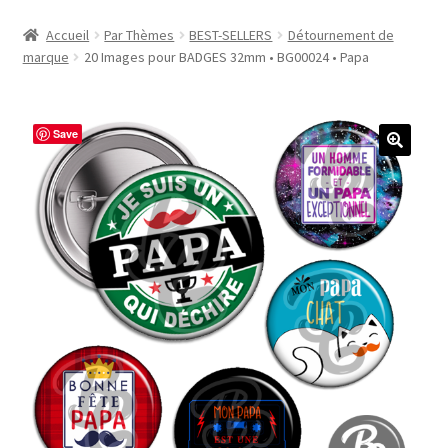
Accueil
Accueil
Par Thèmes
BEST-SELLERS
Détournement de
marque
20 Images pour BADGES 32mm • BG00024 • Papa
#1298 (pas de titre)
#2771 (pas de titre)
Save
#5610 (pas de titre)
#5740 (pas de titre)
Acheter ma Machine à Badge
Boutique
CODES PROMOS
Conditions Générales de Vente