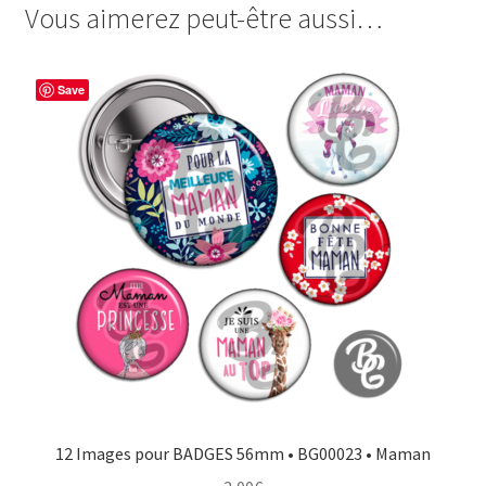
Vous aimerez peut-être aussi…
e
t
t
t
b
e
t
a
o
r
e
g
Save
o
e
r
e
k
s
r
t
12 Images pour BADGES 56mm • BG00023 • Maman