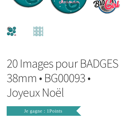
FAQ
Mon compte
Wishlist
Panier
20 Images pour BADGES
Politique de Confidentialité
38mm • BG00093 •
Validation de la commande
Joyeux Noël
Je gagne : 1Points