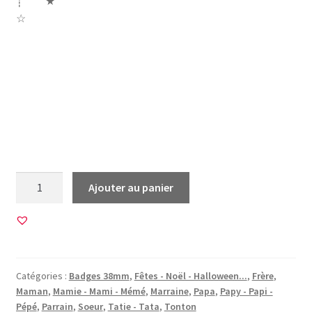
┊ ★
☆
famille maman papa mamie mami papy papi grand frere
frère soeur papi papy tatie tonton tata parrain marraine
grands parents déchire grand parent bonhomme neige
noël noel merry christmas joyeux noël meilleurs voeux
quantité
Ajouter au panier
de
20
Images
pour
BADGES
Catégories :
Badges 38mm
,
Fêtes - Noël - Halloween...
,
Frère
,
38mm
Maman
,
Mamie - Mami - Mémé
,
Marraine
,
Papa
,
Papy - Papi -
•
Pépé
,
Parrain
,
Soeur
,
Tatie - Tata
,
Tonton