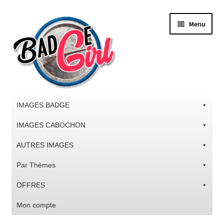
Aller
Aller
Menu
à
au
la
contenu
navigation
IMAGES BADGE
IMAGES CABOCHON
AUTRES IMAGES
Par Thèmes
OFFRES
Mon compte