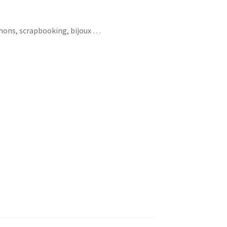
chons, scrapbooking, bijoux …
aya aztheque tribal magie vodoo afrika mask