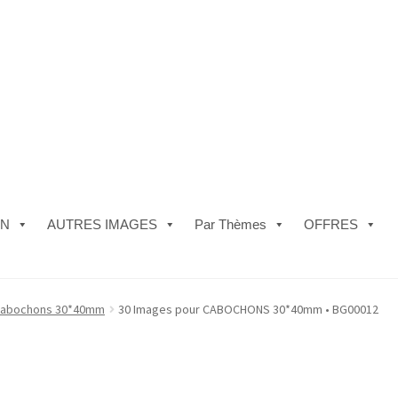
ON
AUTRES IMAGES
Par Thèmes
OFFRES
e)
#5610 (pas de titre)
#5740 (pas de titre)
Acheter ma Machine à B
abochons 30*40mm
30 Images pour CABOCHONS 30*40mm • BG00012
les de Vente
FAQ
Mon compte
Panier
Politique de Confidentialité