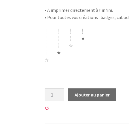
• A imprimer directement à l’infini.
• Pour toutes vos créations : badges, cabo
┊ ┊ ┊ ┊
┊ ┊ ┊ ★
┊ ┊ ☆
┊ ★
☆
Afrique africa masque africain ethnique m
quantité
Ajouter au panier
de
30
Images
pour
CABOCHONS