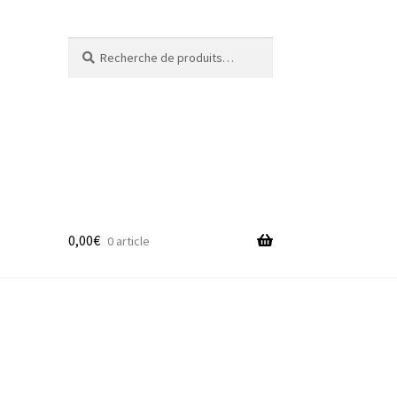
Recherche
Recherche
pour :
0,00
€
0 article
adge