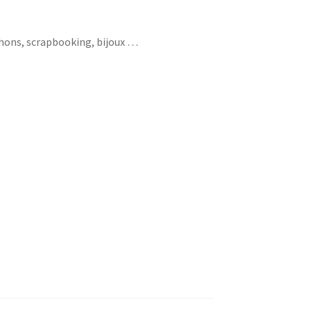
chons, scrapbooking, bijoux …
ethnique fabric pattern africa afrique boubou