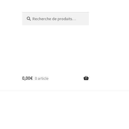
Recherche
Recherche
pour :
0,00
€
0 article
adge