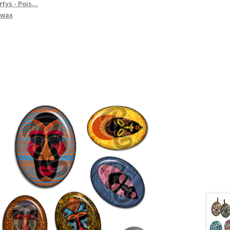
tys - Pois...
wax