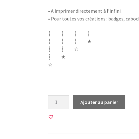
• A imprimer directement à l’infini.
• Pour toutes vos créations : badges, cabo
┊ ┊ ┊ ┊
┊ ┊ ┊ ★
┊ ┊ ☆
┊ ★
☆
Afrique africa WAX wax tissu batique batik 
quantité
Ajouter au panier
de
30
Images
pour
CABOCHONS