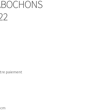
CABOCHONS
22
tre paiement
7 cm