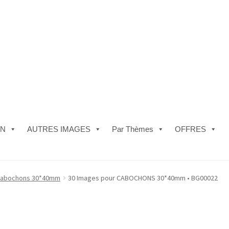
ON
AUTRES IMAGES
Par Thèmes
OFFRES
e)
#5610 (pas de titre)
#5740 (pas de titre)
Acheter ma Machine à B
abochons 30*40mm
30 Images pour CABOCHONS 30*40mm • BG00022
les de Vente
FAQ
Mon compte
Panier
Politique de Confidentialité