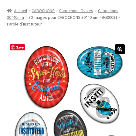
Accueil
Accueil
CABOCHONS
Cabochons Ovales
Cabochons
30*40mm
30 Images pour CABOCHONS 30*40mm • BG00031 •
#1298 (pas de titre)
Parole d’Instituteur
#2771 (pas de titre)
Save
#5610 (pas de titre)
#5740 (pas de titre)
Acheter ma Machine à Badge
Boutique
CODES PROMOS
Conditions Générales de Vente