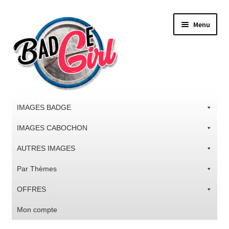
Aller
Aller
Menu
à
au
la
contenu
navigation
IMAGES BADGE
IMAGES CABOCHON
AUTRES IMAGES
Par Thèmes
OFFRES
Mon compte