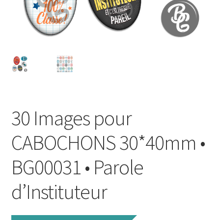
FAQ
Mon compte
Wishlist
Panier
30 Images pour
Politique de Confidentialité
CABOCHONS 30*40mm •
Validation de la commande
BG00031 • Parole
d’Instituteur