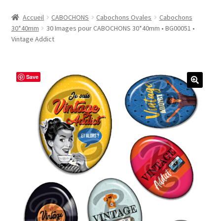
Accueil
Accueil
CABOCHONS
Cabochons Ovales
Cabochons
30*40mm
30 Images pour CABOCHONS 30*40mm • BG00051 •
#1298 (pas de titre)
Vintage Addict
#2771 (pas de titre)
Save
#5610 (pas de titre)
#5740 (pas de titre)
Acheter ma Machine à Badge
Boutique
CODES PROMOS
Conditions Générales de Vente