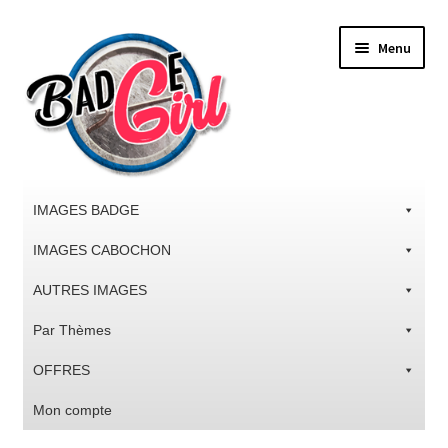
Aller
Aller
Menu
à
au
la
contenu
navigation
IMAGES BADGE
IMAGES CABOCHON
AUTRES IMAGES
Par Thèmes
OFFRES
Mon compte