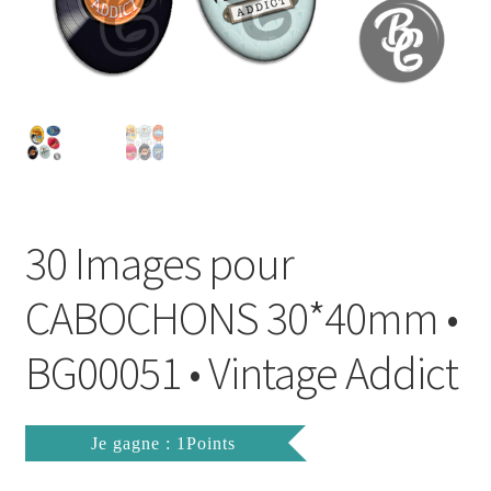
FAQ
Mon compte
Wishlist
Panier
30 Images pour
Politique de Confidentialité
CABOCHONS 30*40mm •
Validation de la commande
BG00051 • Vintage Addict
Je gagne : 1Points