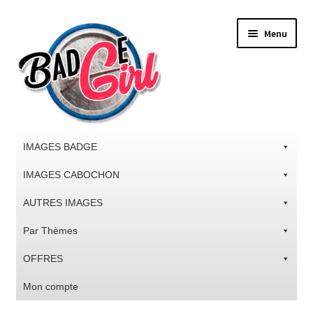
Aller
Aller
Menu
à
au
la
contenu
navigation
IMAGES BADGE
IMAGES CABOCHON
AUTRES IMAGES
Par Thèmes
OFFRES
Mon compte