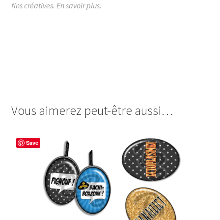
fins créatives.
En savoir plus.
images cabochon.fr ohmybadge oh my badge digitales
image cabochon badges humour kill bill slip la fête du
panthère graou batman bat détournement marque les
bronzés banana slip velvet underground kangourou super
superman retro liberty sexy boy spiderman spider
Vous aimerez peut-être aussi…
Save