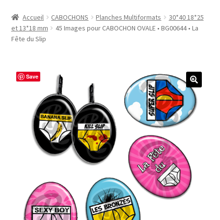
Accueil
Accueil
CABOCHONS
Planches Multiformats
30*40 18*25
et 13*18 mm
45 Images pour CABOCHON OVALE • BG00644 • La
#1298 (pas de titre)
Fête du Slip
#2771 (pas de titre)
Save
#5610 (pas de titre)
#5740 (pas de titre)
Acheter ma Machine à Badge
Boutique
CODES PROMOS
Conditions Générales de Vente