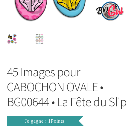
FAQ
Mon compte
Wishlist
Panier
45 Images pour
Politique de Confidentialité
CABOCHON OVALE •
Validation de la commande
BG00644 • La Fête du Slip
Je gagne : 1Points