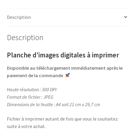
c
n
i
r
Fête
e
t
t
t
du
b
e
t
a
Description
Slip
o
r
e
g
o
e
r
e
Description
k
s
r
t
Planche d’images digitales à imprimer
Disponible au téléchargement immédiatement après le
paiement de la commande
Haute résolution : 300 DPI
Format de fichier : JPEG
Dimensions de la feuille : A4 soit 21 cm x 29,7 cm
Fichier à imprimer autant de fois que vous le souhaitez
suite à votre achat.