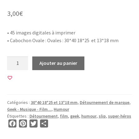
3,00
€
• 45 images digitales à imprimer
• Cabochon Ovale : Ovales : 30*40 18*25 et 13*18 mm
quantité
Ajouter au panier
de
45
Images
pour
CABOCHON
Catégories :
30*40 18*25 et 13*18 mm
,
Détournement de marque
,
OVALE
Geek - Musique - Film...
,
Humour
•
Étiquettes :
Détournement
,
film
,
geek
,
humour
,
slip
,
super-héros
BG00644
F
P
T
P
•
a
i
w
a
La