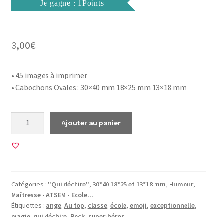
Je gagne : 1Points
3,00
€
• 45 images à imprimer
• Cabochons
Ovales : 30×40 mm 18×25 mm 13×18 mm
quantité
Ajouter au panier
de
45
Images
pour
CABOCHON
Catégories :
"Qui déchire"
,
30*40 18*25 et 13*18 mm
,
Humour
,
OVALE
Maîtresse - ATSEM - Ecole...
•
Étiquettes :
ange
,
Au top
,
classe
,
école
,
emoji
,
exceptionnelle
,
BG00828
magie
,
qui déchire
,
Rock
,
super-héros