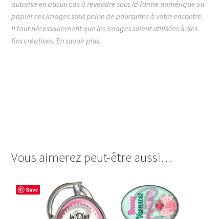
autorise en aucun cas à revendre sous la forme numérique ou
papier ces images sous peine de poursuites à votre encontre.
Il faut nécessairement que les images soient utilisées à des
fins créatives.
En savoir plus.
images cabochon.fr ohmybadge oh my badge digitales
image cabochon badges maîtresse maitresse profession
qui assure d’enfer enfer wonder woman wonderwoman
ange gardien 100% classe au top extraordinaire rock
rock’n’roll qui déchire géniale génialissime
exceptionnelle magicienne emoji smiley
Vous aimerez peut-être aussi…
Save