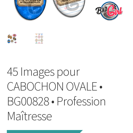
FAQ
Mon compte
Wishlist
Panier
45 Images pour
Politique de Confidentialité
CABOCHON OVALE •
Validation de la commande
BG00828 • Profession
Maîtresse