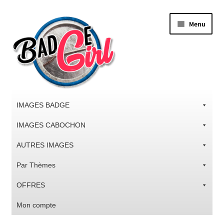
Aller
Aller
Menu
à
au
la
contenu
navigation
IMAGES BADGE
IMAGES CABOCHON
AUTRES IMAGES
Par Thèmes
OFFRES
Mon compte