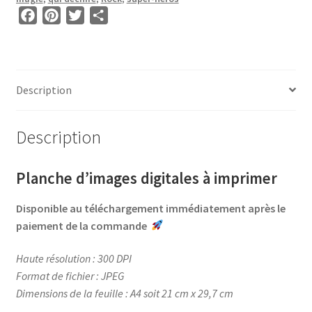
•
F
P
T
P
Profession
a
i
w
a
Maîtresse
c
n
i
r
e
t
t
t
b
e
t
a
Description
o
r
e
g
o
e
r
e
Description
k
s
r
t
Planche d’images digitales à imprimer
Disponible au téléchargement immédiatement après le
paiement de la commande
Haute résolution : 300 DPI
Format de fichier : JPEG
Dimensions de la feuille : A4 soit 21 cm x 29,7 cm