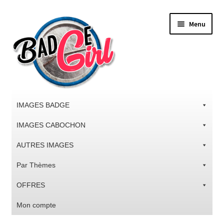
Aller
Aller
Menu
à
au
la
contenu
navigation
IMAGES BADGE
IMAGES CABOCHON
AUTRES IMAGES
Par Thèmes
OFFRES
Mon compte