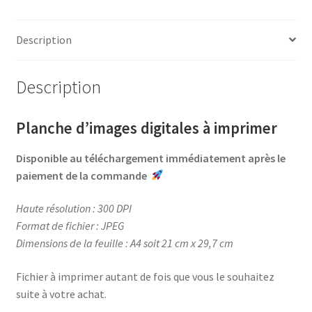
c
n
i
r
e
t
t
t
b
e
t
a
Description
o
r
e
g
o
e
r
e
Description
k
s
r
t
Planche d’images digitales à imprimer
Disponible au téléchargement immédiatement après le
paiement de la commande
Haute résolution : 300 DPI
Format de fichier : JPEG
Dimensions de la feuille : A4 soit 21 cm x 29,7 cm
Fichier à imprimer autant de fois que vous le souhaitez
suite à votre achat.