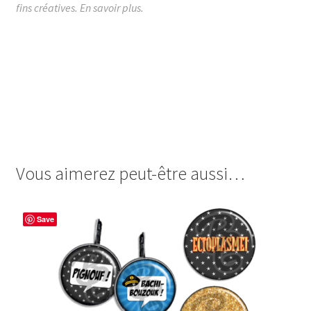
fins créatives.
En savoir plus.
images cabochon.fr ohmybadge oh my badge digitales
image cabochon badges pow onomatopée zap bulle BD
bande dessinée comic comics x men x-men superhéros
action rahan vintage rétro 80 1980 1990 90 captain america
avengers marvel avenger spiderman batman flash boom
badaboom wow wonder woman
Vous aimerez peut-être aussi…
Save