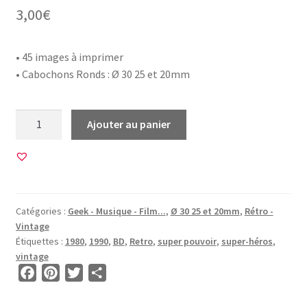
3,00
€
• 45 images à imprimer
• Cabochons Ronds : Ø 30 25 et 20mm
quantité
Ajouter au panier
de
45
Images
pour
CABOCHON
Catégories :
Geek - Musique - Film...
,
Ø 30 25 et 20mm
,
Rétro -
ROND
Vintage
•
Étiquettes :
1980
,
1990
,
BD
,
Retro
,
super pouvoir
,
super-héros
,
BG00815
vintage
•
F
P
T
P
Comics
a
i
w
a