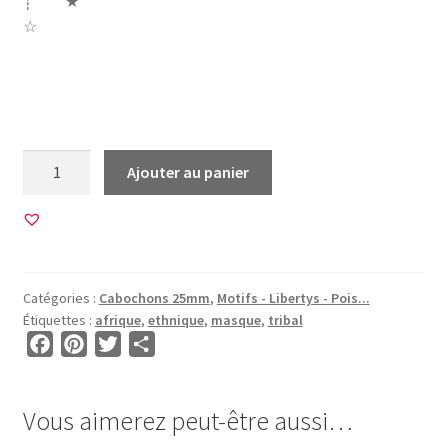
┊ ★
☆
Afrique africa masque africain ethnique maya aztheque
tribal magie vodoo afrika mask
quantité
Ajouter au panier
de
45
Images
pour
CABOCHONS
Catégories :
Cabochons 25mm
,
Motifs - Libertys - Pois...
25mm
Étiquettes :
afrique
,
ethnique
,
masque
,
tribal
•
F
P
T
P
BG00012
a
i
w
a
c
n
i
r
Vous aimerez peut-être aussi…
e
t
t
t