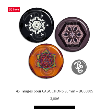
b
e
t
a
o
r
e
g
Save
o
e
r
e
k
s
r
t
45 Images pour CABOCHONS 30mm – BG00005
3,00
€