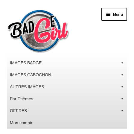
Aller
Aller
Menu
à
au
la
contenu
navigation
IMAGES BADGE
IMAGES CABOCHON
AUTRES IMAGES
Par Thèmes
OFFRES
Mon compte