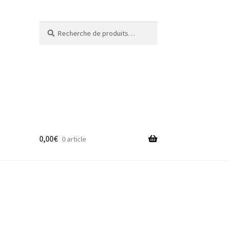
Recherche
Recherche
pour :
0,00
€
0 article
adge