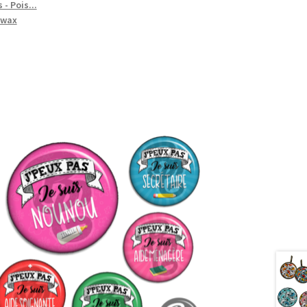
 - Pois...
wax