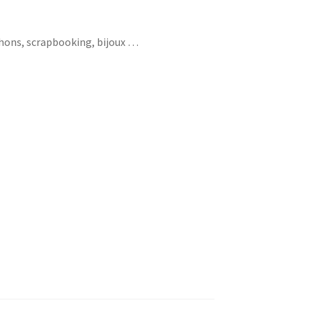
chons, scrapbooking, bijoux …
ethnique fabric pattern africa afrique boubou