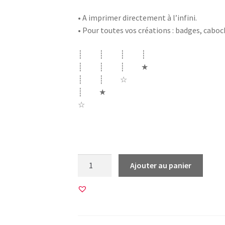
• A imprimer directement à l’infini.
• Pour toutes vos créations : badges, cabo
┊ ┊ ┊ ┊
┊ ┊ ┊ ★
┊ ┊ ☆
┊ ★
☆
Afrique africa WAX wax tissu batique batik 
quantité
Ajouter au panier
de
45
Images
pour
CABOCHONS