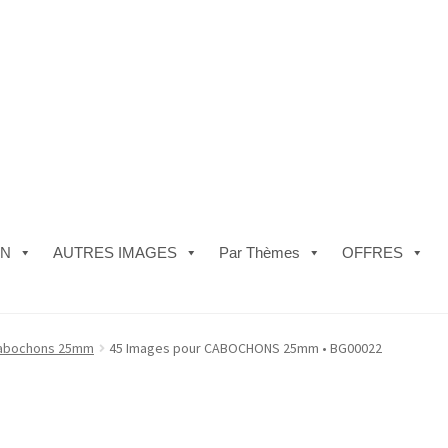
ON
AUTRES IMAGES
Par Thèmes
OFFRES
e)
#5610 (pas de titre)
#5740 (pas de titre)
Acheter ma Machine à B
abochons 25mm
45 Images pour CABOCHONS 25mm • BG00022
les de Vente
FAQ
Mon compte
Panier
Politique de Confidentialité