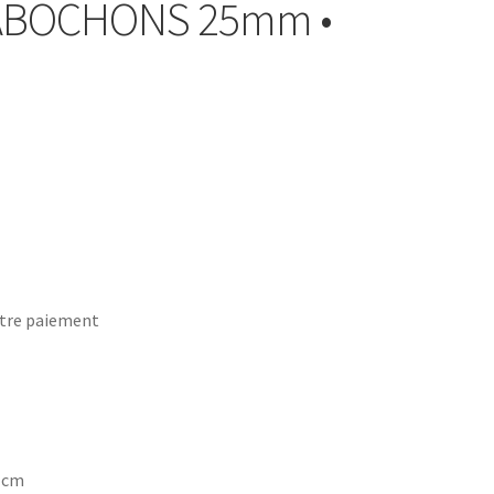
CABOCHONS 25mm •
tre paiement
7 cm