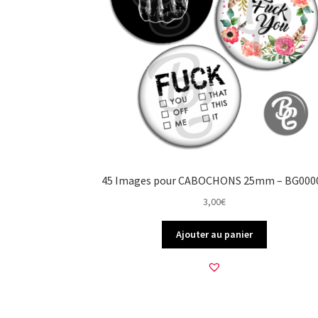
45 Images pour CABOCHONS 25mm – BG000
3,00
€
Ajouter au panier