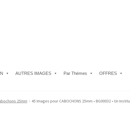
ON
AUTRES IMAGES
Par Thèmes
OFFRES
e)
#5610 (pas de titre)
#5740 (pas de titre)
Acheter ma Machine à B
abochons 25mm
45 Images pour CABOCHONS 25mm • BG00032 • Un Institu
les de Vente
FAQ
Mon compte
Panier
Politique de Confidentialité