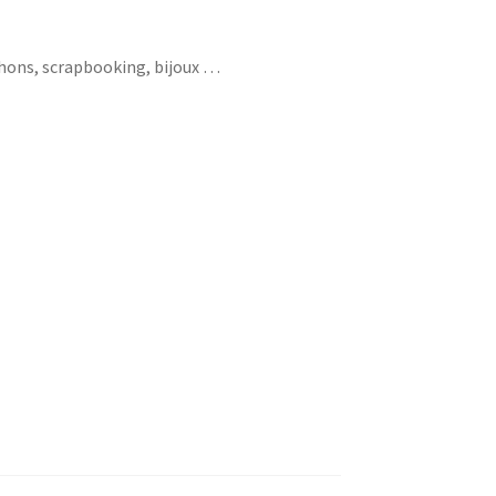
chons, scrapbooking, bijoux …
crayon maître