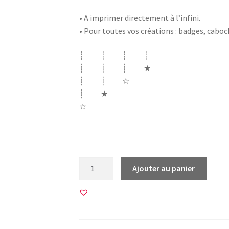
• A imprimer directement à l’infini.
• Pour toutes vos créations : badges, cabo
┊ ┊ ┊ ┊
┊ ┊ ┊ ★
┊ ┊ ☆
┊ ★
☆
ecole merci instit instituteur formidable 
quantité
Ajouter au panier
de
45
Images
pour
CABOCHONS