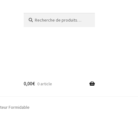
Recherche
Recherche
pour :
0,00
€
0 article
adge
teur Formidable