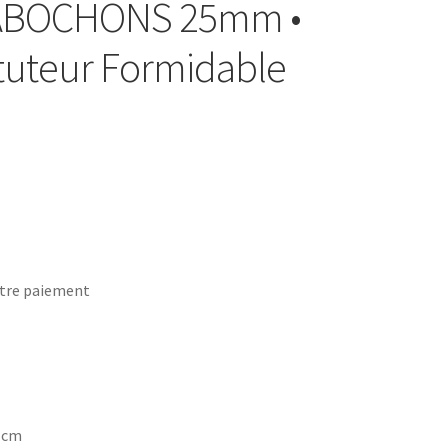
CABOCHONS 25mm •
ituteur Formidable
tre paiement
7 cm