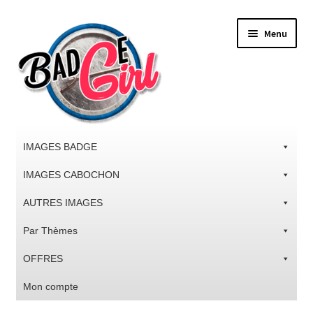
Aller
Aller
Menu
à
au
la
contenu
navigation
IMAGES BADGE
IMAGES CABOCHON
AUTRES IMAGES
Par Thèmes
OFFRES
Mon compte