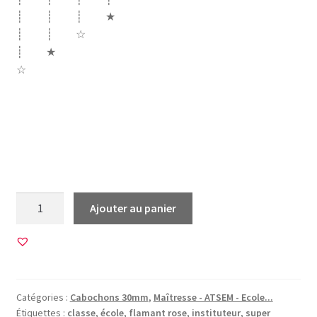
┊ ┊ ┊ ★
┊ ┊ ☆
┊ ★
☆
ecole merci instit instituteur madame instit le meilleur
c’est moi super pouvoir supers pouvoirs flamant rose la
classe enseignant homme parfait super héros 100%
monsieur
quantité
Ajouter au panier
de
45
Images
pour
CABOCHONS
Catégories :
Cabochons 30mm
,
Maîtresse - ATSEM - Ecole...
30mm
Étiquettes :
classe
,
école
,
flamant rose
,
instituteur
,
super