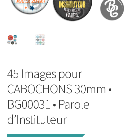
FAQ
Mon compte
Wishlist
Panier
45 Images pour
Politique de Confidentialité
CABOCHONS 30mm •
Validation de la commande
BG00031 • Parole
d’Instituteur