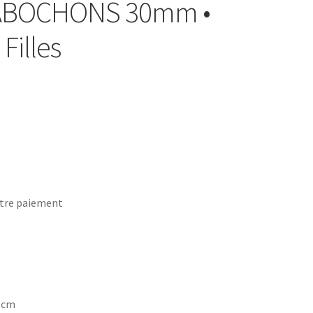
CABOCHONS 30mm •
Filles
tre paiement
7 cm