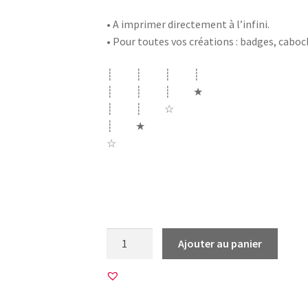
• A imprimer directement à l’infini.
• Pour toutes vos créations : badges, cabo
┊ ┊ ┊ ┊
┊ ┊ ┊ ★
┊ ┊ ☆
┊ ★
☆
femme feminisme feministe girl power foot
bleue bleues bleus footballeuse qui déchir
quantité
Ajouter au panier
de
45
Images
pour