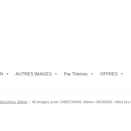
ON
AUTRES IMAGES
Par Thèmes
OFFRES
e)
#5610 (pas de titre)
#5740 (pas de titre)
Acheter ma Machine à B
abochons 30mm
45 Images pour CABOCHONS 30mm • BG00036 • Allez les F
les de Vente
FAQ
Mon compte
Panier
Politique de Confidentialité