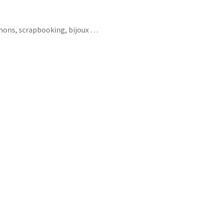
chons, scrapbooking, bijoux …
 football coupe du monde allez les filles
e football world cup feminine france