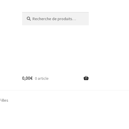
Recherche
Recherche
pour :
0,00
€
0 article
adge
illes