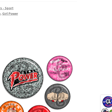
rs - Sport
e
,
Girl Power