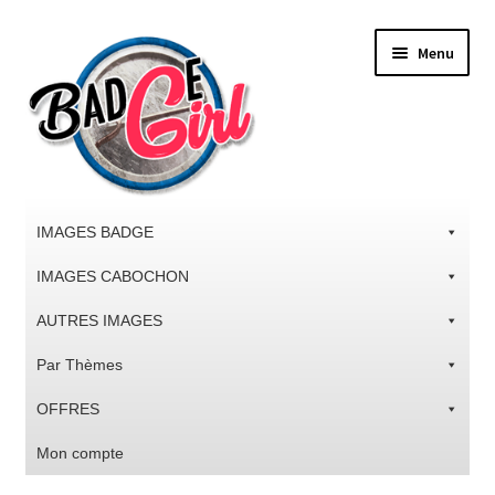
Aller
Aller
Menu
à
au
la
contenu
navigation
IMAGES BADGE
IMAGES CABOCHON
AUTRES IMAGES
Par Thèmes
OFFRES
Mon compte