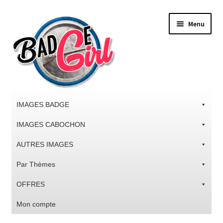
Aller
Aller
Menu
à
au
la
contenu
navigation
IMAGES BADGE
IMAGES CABOCHON
AUTRES IMAGES
Par Thèmes
OFFRES
Mon compte