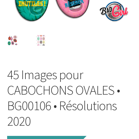
FAQ
Mon compte
Wishlist
Panier
45 Images pour
Politique de Confidentialité
CABOCHONS OVALES •
Validation de la commande
BG00106 • Résolutions
2020