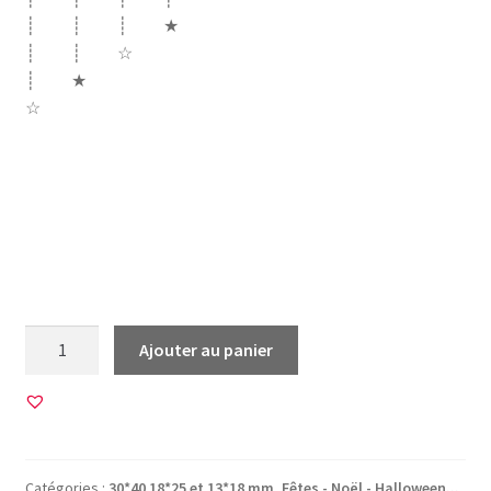
┊ ┊ ┊ ★
┊ ┊ ☆
┊ ★
☆
voeux nouvelle année bonne année 2020 souhait
engagement je veux des paillettes dans ma vie life abrutis
youtube poster mange insta résaux sociaux cuite
commence tel smartphone con acheter inutile pérou lama
ex seule rappeler
quantité
Ajouter au panier
de
45
Images
pour
CABOCHONS
Catégories :
30*40 18*25 et 13*18 mm
,
Fêtes - Noël - Halloween...
,