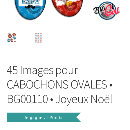
FAQ
Mon compte
Wishlist
Panier
45 Images pour
Politique de Confidentialité
CABOCHONS OVALES •
Validation de la commande
BG00110 • Joyeux Noël
Je gagne : 1Points