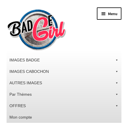
Aller
Aller
Menu
à
au
la
contenu
navigation
IMAGES BADGE
IMAGES CABOCHON
AUTRES IMAGES
Par Thèmes
OFFRES
Mon compte