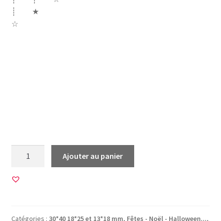
┊ ★
☆
famille maman papa mamie mami papy papi grand frere
frère soeur papi papy tatie tonton tata parrain marraine
grands parents déchire grand parent bonhomme neige
noël noel merry christmas joyeux noël meilleurs voeux
sapin noeud moustache
quantité
Ajouter au panier
de
45
Images
pour
CABOCHONS
Catégories :
30*40 18*25 et 13*18 mm
,
Fêtes - Noël - Halloween...
,