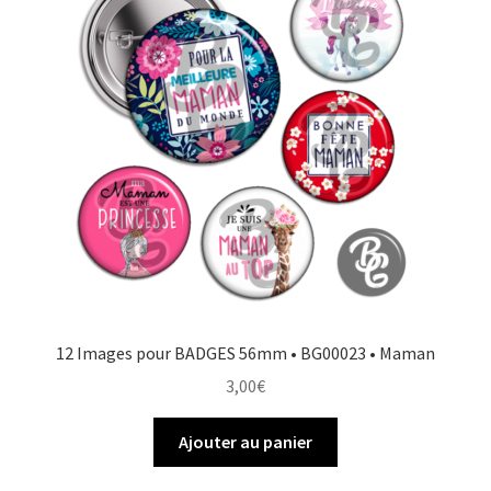
12 Images pour BADGES 56mm • BG00023 • Maman
3,00
€
Ajouter au panier