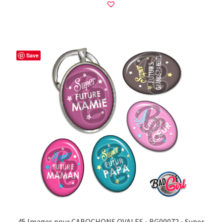
Save
45 Images pour CABOCHONS OVALES • BG00072 • Super