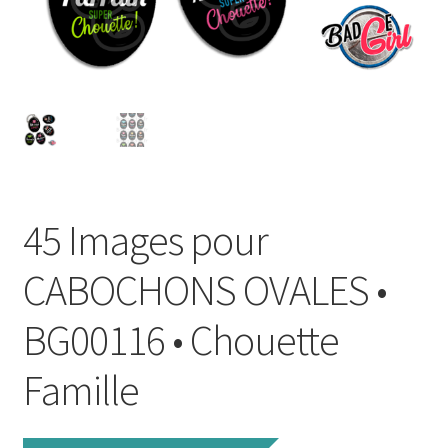
FAQ
Mon compte
Wishlist
Panier
45 Images pour
Politique de Confidentialité
CABOCHONS OVALES •
Validation de la commande
BG00116 • Chouette
Famille