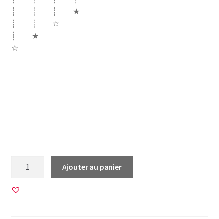
┊ ┊ ┊ ★
┊ ┊ ☆
┊ ★
☆
famille maman papa mamie mami papy papi grand frere
frère soeur papi papy tatie tonton tata parrain marraine
grands parents super chouette hibou grands-parents
couleurs
quantité
Ajouter au panier
de
45
Images
pour