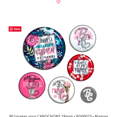
Save
90 Images pour CABOCHONS 18mm • BG00023 • Maman