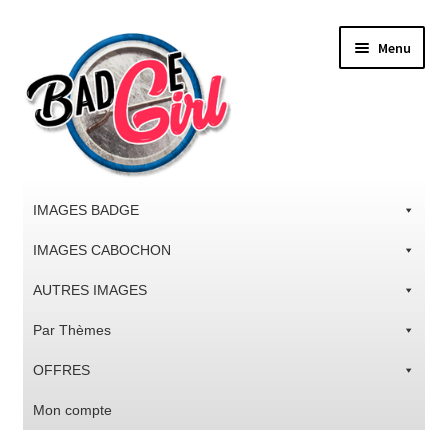
Aller
Aller
Menu
à
au
la
contenu
navigation
IMAGES BADGE
IMAGES CABOCHON
AUTRES IMAGES
Par Thèmes
OFFRES
Mon compte